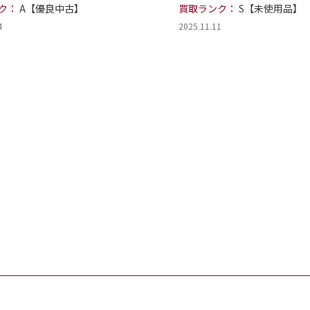
ク：
A【優良中古】
買取ランク：
S【未使用品】
4
2025.11.11