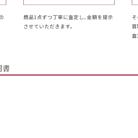
の
商品1点ずつ丁寧に査定し､金額を提示
そ
させていただきます。
買
査
明書