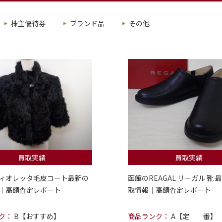
株主優待券
ブランド品
その他
買取実績
買取実績
ィオレッタ毛皮コート最新の
函館のREAGAL リーガル 靴 
｜高額査定レポート
取情報｜高額査定レポート
ク：
B【おすすめ】
商品ランク：
A【定 番】