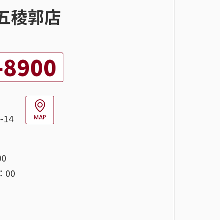
五稜郭店
-8900
14
MAP
00
：00