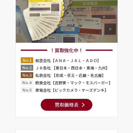
！買取強化中！
No.1
航空会社【ＡＮＡ・ＪＡＬ・ＡＤＯ】
No.2
ＪＲ各社 【東日本・西日本・東海・九州】
No.3
私鉄会社 【京成・京王・近畿・名古屋】
No.4
飲食会社【吉野家・マック・モスバーガー】
No.5
家電会社【ビックカメラ・ケーズデンキ】
買取価格表