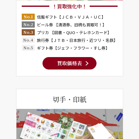
！買取強化中！
No.1
信販ギフト【ＪＣＢ・ＶＪＡ・ＵＣ】
No.2
ビール券 【清酒券、旧柄も買取可！】
No.3
プリカ 【図書・QUO・テレホンカード】
No.4
旅行券【ＪＴＢ・日本旅行・近ツリ・名鉄】
No.5
ギフト券【ジェフ・フラワー・すし券】
買取価格表
切手・印紙