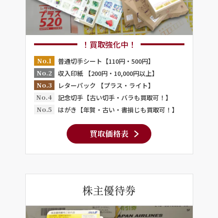
！買取強化中！
No.1
普通切手シート【110円・500円】
No.2
収入印紙 【200円・10,000円以上】
No.3
レターパック 【プラス・ライト】
No.4
記念切手【古い切手・バラも買取可！】
No.5
はがき【年賀・古い・書損じも買取可！】
買取価格表
株主優待券