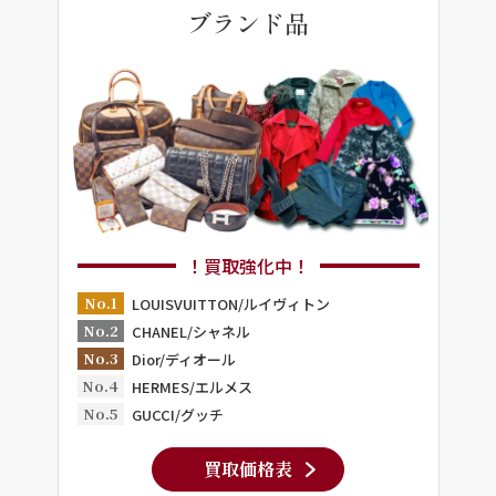
ブランド品
！買取強化中！
No.1
LOUISVUITTON/ルイヴィトン
No.2
CHANEL/シャネル
No.3
Dior/ディオール
No.4
HERMES/エルメス
No.5
GUCCI/グッチ
買取価格表