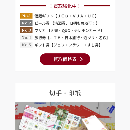
！買取強化中！
No.1
信販ギフト【ＪＣＢ・ＶＪＡ・ＵＣ】
No.2
ビール券 【清酒券、旧柄も買取可！】
No.3
プリカ 【図書・QUO・テレホンカード】
No.4
旅行券【ＪＴＢ・日本旅行・近ツリ・名鉄】
No.5
ギフト券【ジェフ・フラワー・すし券】
買取価格表
切手・印紙