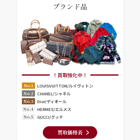
ブランド品
！買取強化中！
No.1
LOUISVUITTON/ルイヴィトン
No.2
CHANEL/シャネル
No.3
Dior/ディオール
No.4
HERMES/エルメス
No.5
GUCCI/グッチ
買取価格表