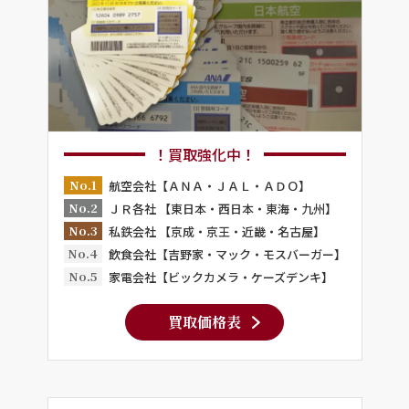
！買取強化中！
No.1
航空会社【ＡＮＡ・ＪＡＬ・ＡＤＯ】
No.2
ＪＲ各社 【東日本・西日本・東海・九州】
No.3
私鉄会社 【京成・京王・近畿・名古屋】
No.4
飲食会社【吉野家・マック・モスバーガー】
No.5
家電会社【ビックカメラ・ケーズデンキ】
買取価格表