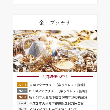
金・プラチナ
！買取強化中！
No.1
Ｋ18アクセサリー【ネックレス・指輪】
No.2
Pt950アクセサリー【ネックレス・指輪】
No.3
昭和61年天皇陛下在位60周年10万円金貨
No.4
平成２年天皇陛下即位記念10万円金貨
No.5
Ｋ24メイプルリーフ金貨１オンス