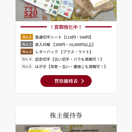
！買取強化中！
No.1
普通切手シート【110円・500円】
No.2
収入印紙 【200円・10,000円以上】
No.3
レターパック 【プラス・ライト】
No.4
記念切手【古い切手・バラも買取可！】
No.5
はがき【年賀・古い・書損じも買取可！】
買取価格表
株主優待券