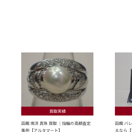
買取実績
函館 南洋 真珠 買取 ｜指輪の高額査定
函館 バ
事例【アルタマート】
るなら【