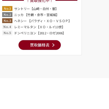
！買取強化中！
No.1
サントリー【山崎・白州・響】
No.2
ニッカ 【竹鶴・余市・宮城城】
No.3
ヘネシー 【パラディ・ＸＯ・ＶＳＯＰ】
No.4
レミーマルタン【ＸＯ・ルイ13世】
No.5
ドンペリニヨン【2012・ロゼ2006】
買取価格表