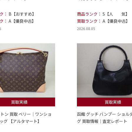
ク：
B【おすすめ】
商品ランク：
S【人 気】
ク：
A【優良中古】
買取ランク：
A【優良中古】
6
2026.08.05
買取実績
買取実績
ィトン 買取 ベリー｜ワンショ
函館 グッチ バンブー ショル
ッグ 【アルタマート】
グ 買取情報｜査定レポート