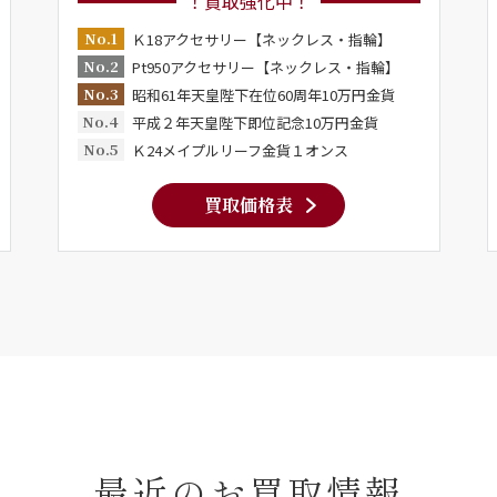
！買取強化中！
No.1
Ｋ18アクセサリー【ネックレス・指輪】
No.2
Pt950アクセサリー【ネックレス・指輪】
No.3
昭和61年天皇陛下在位60周年10万円金貨
No.4
平成２年天皇陛下即位記念10万円金貨
No.5
Ｋ24メイプルリーフ金貨１オンス
買取価格表
最近のお買取情報