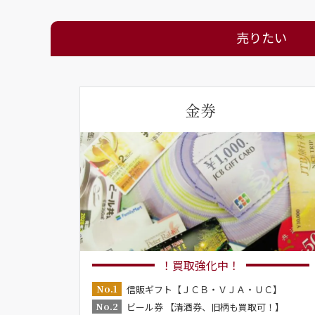
売りたい
金券
！買取強化中！
No.1
信販ギフト【ＪＣＢ・ＶＪＡ・ＵＣ】
No.2
ビール券 【清酒券、旧柄も買取可！】