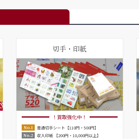
切手・印紙
！買取強化中！
No.1
普通切手シート【110円・500円】
No.2
収入印紙 【200円・10,000円以上】