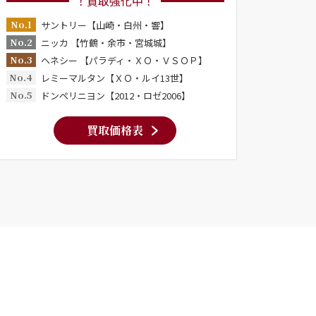
！買取強化中！
No.1
サントリー【山崎・白州・響】
No.2
ニッカ 【竹鶴・余市・宮城城】
No.3
ヘネシー 【パラディ・ＸＯ・ＶＳＯＰ】
No.4
レミーマルタン【ＸＯ・ルイ13世】
No.5
ドンペリニヨン【2012・ロゼ2006】
買取価格表