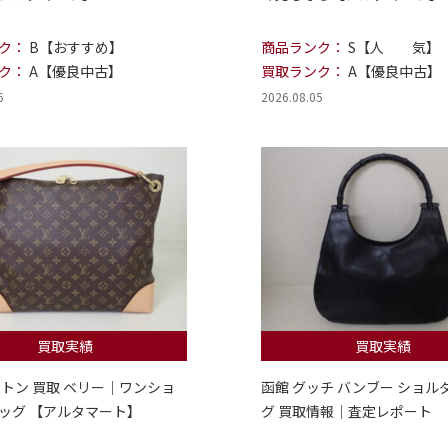
ク：
B【おすすめ】
商品ランク：
S【人 気】
ク：
A【優良中古】
買取ランク：
A【優良中古】
6
2026.08.05
買取実績
買取実績
ィトン 買取 ベリー｜ワンショ
函館 グッチ バンブー ショル
ッグ 【アルタマート】
グ 買取情報｜査定レポート