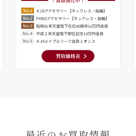
！買取強化中！
No.1
Ｋ18アクセサリー【ネックレス・指輪】
No.2
Pt950アクセサリー【ネックレス・指輪】
No.3
昭和61年天皇陛下在位60周年10万円金貨
No.4
平成２年天皇陛下即位記念10万円金貨
No.5
Ｋ24メイプルリーフ金貨１オンス
買取価格表
最近のお買取情報