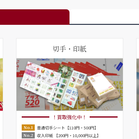
切手・印紙
！買取強化中！
No.1
普通切手シート【110円・500円】
No.2
収入印紙 【200円・10,000円以上】