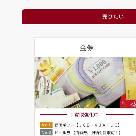
売りたい
金券
！買取強化中！
No.1
信販ギフト【ＪＣＢ・ＶＪＡ・ＵＣ】
No.2
ビール券 【清酒券、旧柄も買取可！】