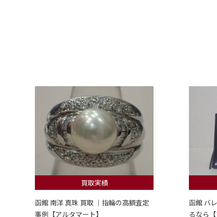
買取実績
函館 南洋 真珠 買取 ｜指輪の高額査定
函館 バ
事例【アルタマート】
るなら【