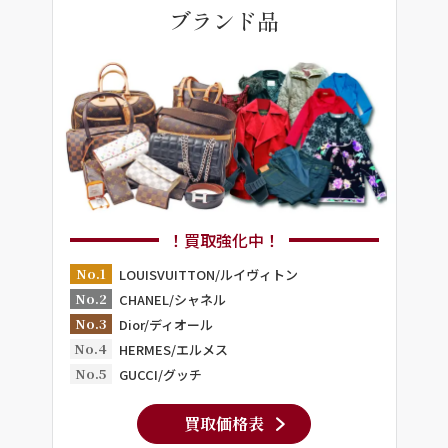
ブランド品
！買取強化中！
No.1
LOUISVUITTON/ルイヴィトン
No.2
CHANEL/シャネル
No.3
Dior/ディオール
No.4
HERMES/エルメス
No.5
GUCCI/グッチ
買取価格表