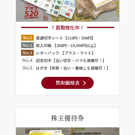
！買取強化中！
No.1
普通切手シート【110円・500円】
No.2
収入印紙 【200円・10,000円以上】
No.3
レターパック 【プラス・ライト】
No.4
記念切手【古い切手・バラも買取可！】
No.5
はがき【年賀・古い・書損じも買取可！】
買取価格表
株主優待券