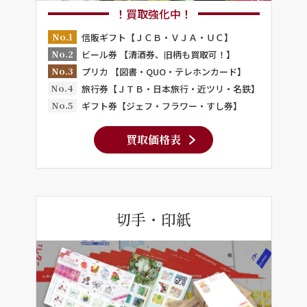
！買取強化中！
No.1
信販ギフト【ＪＣＢ・ＶＪＡ・ＵＣ】
No.2
ビール券 【清酒券、旧柄も買取可！】
No.3
プリカ 【図書・QUO・テレホンカード】
No.4
旅行券【ＪＴＢ・日本旅行・近ツリ・名鉄】
No.5
ギフト券【ジェフ・フラワー・すし券】
買取価格表
切手・印紙