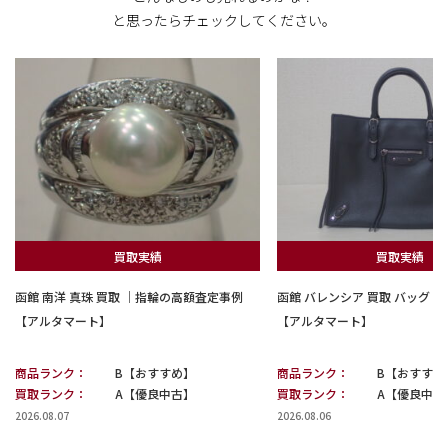
と思ったらチェックしてください。
買取実績
買取実績
函館 南洋 真珠 買取 ｜指輪の高額査定事例
函館 バレンシア 買取 バッグ
【アルタマート】
【アルタマート】
商品ランク：
B【おすすめ】
商品ランク：
B【おすすめ
買取ランク：
A【優良中古】
買取ランク：
A【優良中古
2026.08.07
2026.08.06