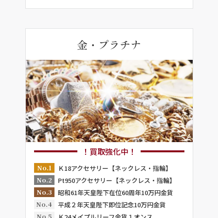
金・プラチナ
！買取強化中！
No.1
Ｋ18アクセサリー【ネックレス・指輪】
No.2
Pt950アクセサリー【ネックレス・指輪】
No.3
昭和61年天皇陛下在位60周年10万円金貨
No.4
平成２年天皇陛下即位記念10万円金貨
No.5
Ｋ24メイプルリーフ金貨１オンス