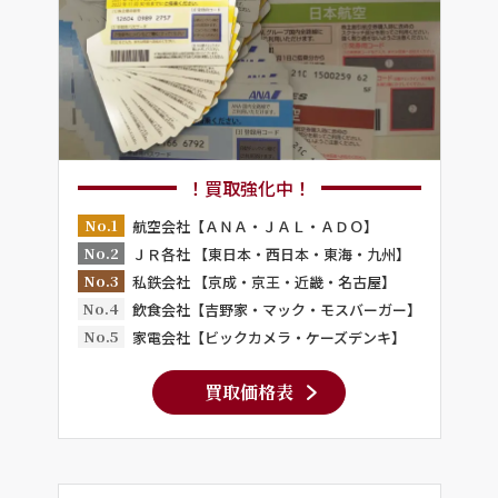
！買取強化中！
No.1
航空会社【ＡＮＡ・ＪＡＬ・ＡＤＯ】
No.2
ＪＲ各社 【東日本・西日本・東海・九州】
No.3
私鉄会社 【京成・京王・近畿・名古屋】
No.4
飲食会社【吉野家・マック・モスバーガー】
No.5
家電会社【ビックカメラ・ケーズデンキ】
買取価格表