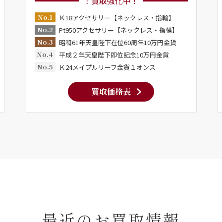
！買取強化中！
No.1
Ｋ18アクセサリー【ネックレス・指輪】
No.2
Pt950アクセサリー【ネックレス・指輪】
No.3
昭和61年天皇陛下在位60周年10万円金貨
No.4
平成２年天皇陛下即位記念10万円金貨
No.5
Ｋ24メイプルリーフ金貨１オンス
買取価格表
最近のお買取情報