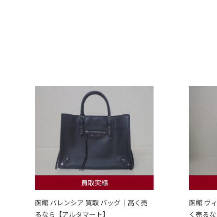
買取実績
函館 バレンシア 買取 バッグ｜高く売
函館 ヴ
るなら【アルタマート】
く売るな