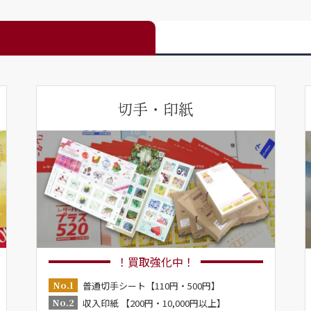
切手・印紙
！買取強化中！
No.1
普通切手シート【110円・500円】
No.2
収入印紙 【200円・10,000円以上】