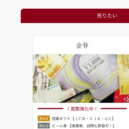
売りたい
金券
！買取強化中！
No.1
信販ギフト【ＪＣＢ・ＶＪＡ・ＵＣ】
No.2
ビール券 【清酒券、旧柄も買取可！】