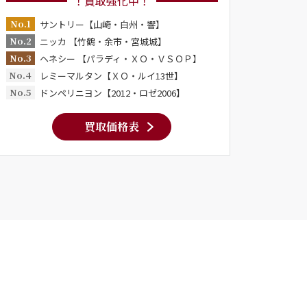
！買取強化中！
No.1
サントリー【山崎・白州・響】
No.2
ニッカ 【竹鶴・余市・宮城城】
No.3
ヘネシー 【パラディ・ＸＯ・ＶＳＯＰ】
No.4
レミーマルタン【ＸＯ・ルイ13世】
No.5
ドンペリニヨン【2012・ロゼ2006】
買取価格表