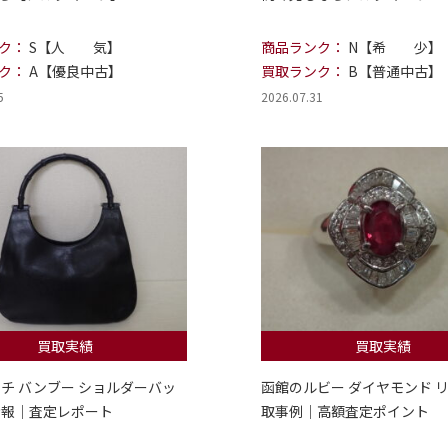
ク：
S【人 気】
商品ランク：
N【希 少】
ク：
A【優良中古】
買取ランク：
B【普通中古】
5
2026.07.31
買取実績
買取実績
ッチ バンブー ショルダーバッ
函館のルビー ダイヤモンド リ
情報｜査定レポート
取事例｜高額査定ポイント