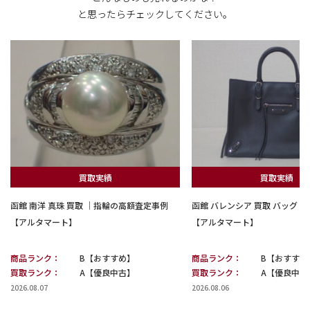
と思ったらチェックしてください。
買取実績
買取実績
函館 南洋 真珠 買取 ｜指輪の高額査定事例
函館 バレンシア 買取 バッグ
【アルタマート】
【アルタマート】
商品ランク：
B【おすすめ】
商品ランク：
B【おすすめ
買取ランク：
A【優良中古】
買取ランク：
A【優良中古
2026.08.07
2026.08.06