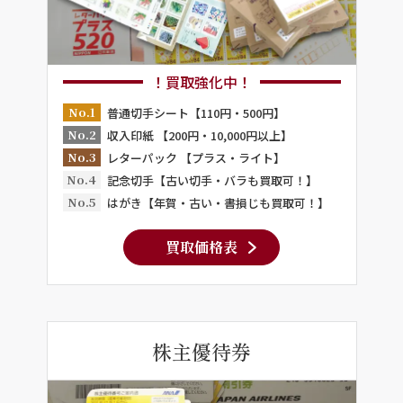
！買取強化中！
No.1
普通切手シート【110円・500円】
No.2
収入印紙 【200円・10,000円以上】
No.3
レターパック 【プラス・ライト】
No.4
記念切手【古い切手・バラも買取可！】
No.5
はがき【年賀・古い・書損じも買取可！】
買取価格表
株主優待券