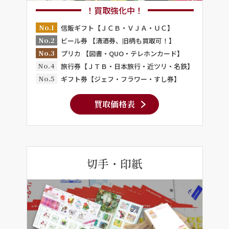
！買取強化中！
No.1
信販ギフト【ＪＣＢ・ＶＪＡ・ＵＣ】
No.2
ビール券 【清酒券、旧柄も買取可！】
No.3
プリカ 【図書・QUO・テレホンカード】
No.4
旅行券【ＪＴＢ・日本旅行・近ツリ・名鉄】
No.5
ギフト券【ジェフ・フラワー・すし券】
買取価格表
切手・印紙