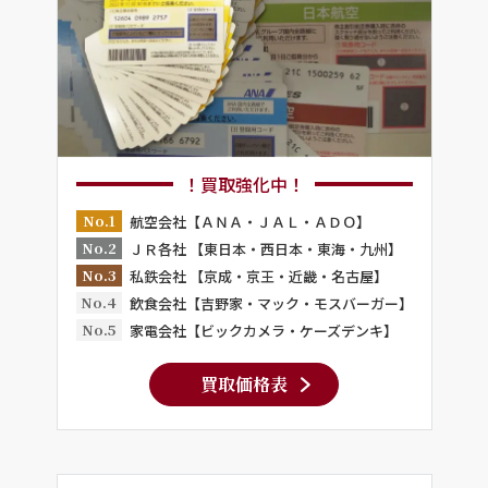
！買取強化中！
No.1
航空会社【ＡＮＡ・ＪＡＬ・ＡＤＯ】
No.2
ＪＲ各社 【東日本・西日本・東海・九州】
No.3
私鉄会社 【京成・京王・近畿・名古屋】
No.4
飲食会社【吉野家・マック・モスバーガー】
No.5
家電会社【ビックカメラ・ケーズデンキ】
買取価格表