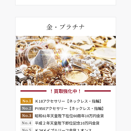
金・プラチナ
！買取強化中！
No.1
Ｋ18アクセサリー【ネックレス・指輪】
No.2
Pt950アクセサリー【ネックレス・指輪】
No.3
昭和61年天皇陛下在位60周年10万円金貨
No.4
平成２年天皇陛下即位記念10万円金貨
No.5
Ｋ24メイプルリーフ金貨１オンス