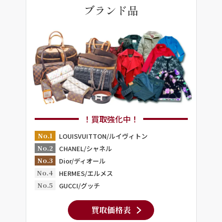
ブランド品
！買取強化中！
No.1
LOUISVUITTON/ルイヴィトン
No.2
CHANEL/シャネル
No.3
Dior/ディオール
No.4
HERMES/エルメス
No.5
GUCCI/グッチ
買取価格表