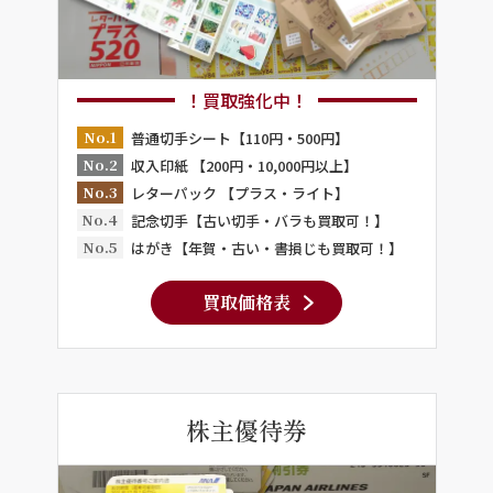
！買取強化中！
No.1
普通切手シート【110円・500円】
No.2
収入印紙 【200円・10,000円以上】
No.3
レターパック 【プラス・ライト】
No.4
記念切手【古い切手・バラも買取可！】
No.5
はがき【年賀・古い・書損じも買取可！】
買取価格表
株主優待券