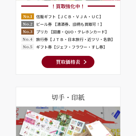
！買取強化中！
No.1
信販ギフト【ＪＣＢ・ＶＪＡ・ＵＣ】
No.2
ビール券 【清酒券、旧柄も買取可！】
No.3
プリカ 【図書・QUO・テレホンカード】
No.4
旅行券【ＪＴＢ・日本旅行・近ツリ・名鉄】
No.5
ギフト券【ジェフ・フラワー・すし券】
買取価格表
切手・印紙