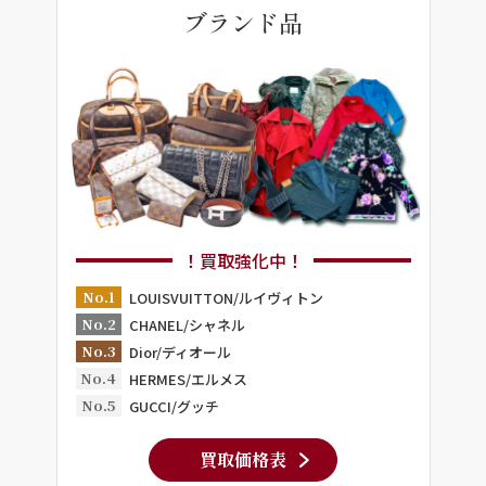
ブランド品
！買取強化中！
No.1
LOUISVUITTON/ルイヴィトン
No.2
CHANEL/シャネル
No.3
Dior/ディオール
No.4
HERMES/エルメス
No.5
GUCCI/グッチ
買取価格表