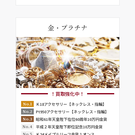
金・プラチナ
！買取強化中！
No.1
Ｋ18アクセサリー【ネックレス・指輪】
No.2
Pt950アクセサリー【ネックレス・指輪】
No.3
昭和61年天皇陛下在位60周年10万円金貨
No.4
平成２年天皇陛下即位記念10万円金貨
No.5
Ｋ24メイプルリーフ金貨１オンス