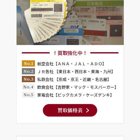
！買取強化中！
No.1
航空会社【ＡＮＡ・ＪＡＬ・ＡＤＯ】
No.2
ＪＲ各社 【東日本・西日本・東海・九州】
No.3
私鉄会社 【京成・京王・近畿・名古屋】
No.4
飲食会社【吉野家・マック・モスバーガー】
No.5
家電会社【ビックカメラ・ケーズデンキ】
買取価格表