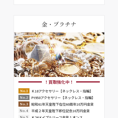
金・プラチナ
！買取強化中！
No.1
Ｋ18アクセサリー【ネックレス・指輪】
No.2
Pt950アクセサリー【ネックレス・指輪】
No.3
昭和61年天皇陛下在位60周年10万円金貨
No.4
平成２年天皇陛下即位記念10万円金貨
No.5
Ｋ24メイプルリーフ金貨１オンス