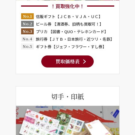
！買取強化中！
No.1
信販ギフト【ＪＣＢ・ＶＪＡ・ＵＣ】
No.2
ビール券 【清酒券、旧柄も買取可！】
No.3
プリカ 【図書・QUO・テレホンカード】
No.4
旅行券【ＪＴＢ・日本旅行・近ツリ・名鉄】
No.5
ギフト券【ジェフ・フラワー・すし券】
買取価格表
切手・印紙