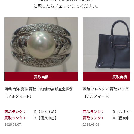
と思ったらチェックしてください。
買取実績
買取実績
函館 南洋 真珠 買取 ｜指輪の高額査定事例
函館 バレンシア 買取 バッグ
【アルタマート】
【アルタマート】
商品ランク：
B【おすすめ】
商品ランク：
B【おすすめ
買取ランク：
A【優良中古】
買取ランク：
A【優良中古
2026.08.07
2026.08.06