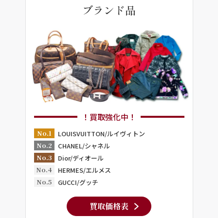
ブランド品
！買取強化中！
No.1
LOUISVUITTON/ルイヴィトン
No.2
CHANEL/シャネル
No.3
Dior/ディオール
No.4
HERMES/エルメス
No.5
GUCCI/グッチ
買取価格表