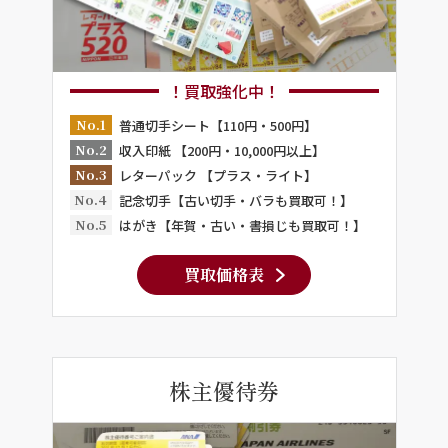
！買取強化中！
No.1
普通切手シート【110円・500円】
No.2
収入印紙 【200円・10,000円以上】
No.3
レターパック 【プラス・ライト】
No.4
記念切手【古い切手・バラも買取可！】
No.5
はがき【年賀・古い・書損じも買取可！】
買取価格表
株主優待券