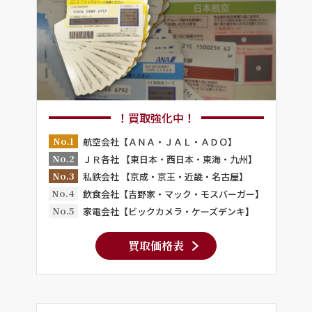
！買取強化中！
No.1
航空会社【ＡＮＡ・ＪＡＬ・ＡＤＯ】
No.2
ＪＲ各社 【東日本・西日本・東海・九州】
No.3
私鉄会社 【京成・京王・近畿・名古屋】
No.4
飲食会社【吉野家・マック・モスバーガー】
No.5
家電会社【ビックカメラ・ケーズデンキ】
買取価格表