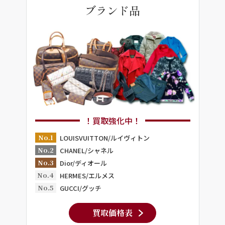
ブランド品
！買取強化中！
No.1
LOUISVUITTON/ルイヴィトン
No.2
CHANEL/シャネル
No.3
Dior/ディオール
No.4
HERMES/エルメス
No.5
GUCCI/グッチ
買取価格表