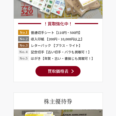
！買取強化中！
No.1
普通切手シート【110円・500円】
No.2
収入印紙 【200円・10,000円以上】
No.3
レターパック 【プラス・ライト】
No.4
記念切手【古い切手・バラも買取可！】
No.5
はがき【年賀・古い・書損じも買取可！】
買取価格表
株主優待券