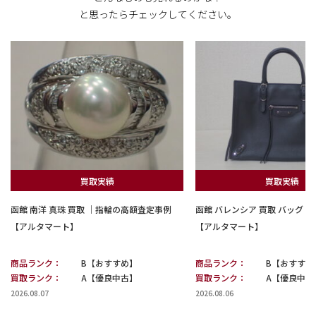
と思ったらチェックしてください。
買取実績
買取実績
函館 南洋 真珠 買取 ｜指輪の高額査定事例
函館 バレンシア 買取 バッグ
【アルタマート】
【アルタマート】
商品ランク：
B【おすすめ】
商品ランク：
B【おすすめ
買取ランク：
A【優良中古】
買取ランク：
A【優良中古
2026.08.07
2026.08.06