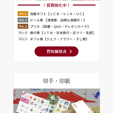
！買取強化中！
No.1
信販ギフト【ＪＣＢ・ＶＪＡ・ＵＣ】
No.2
ビール券 【清酒券、旧柄も買取可！】
No.3
プリカ 【図書・QUO・テレホンカード】
No.4
旅行券【ＪＴＢ・日本旅行・近ツリ・名鉄】
No.5
ギフト券【ジェフ・フラワー・すし券】
買取価格表
切手・印紙