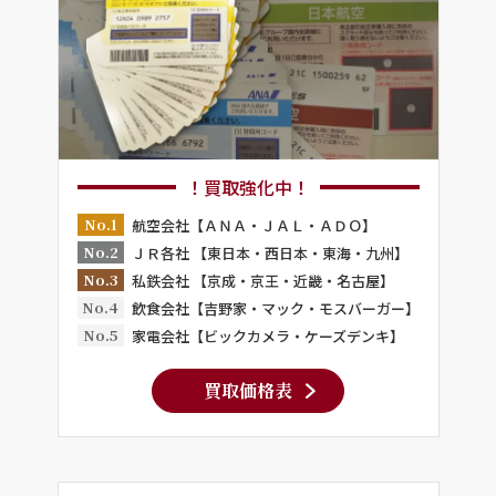
！買取強化中！
No.1
航空会社【ＡＮＡ・ＪＡＬ・ＡＤＯ】
No.2
ＪＲ各社 【東日本・西日本・東海・九州】
No.3
私鉄会社 【京成・京王・近畿・名古屋】
No.4
飲食会社【吉野家・マック・モスバーガー】
No.5
家電会社【ビックカメラ・ケーズデンキ】
買取価格表