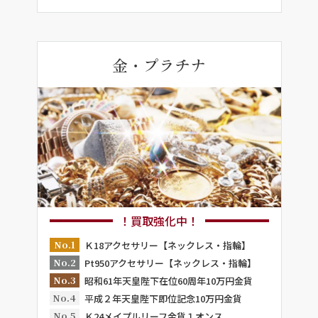
金・プラチナ
！買取強化中！
No.1
Ｋ18アクセサリー【ネックレス・指輪】
No.2
Pt950アクセサリー【ネックレス・指輪】
No.3
昭和61年天皇陛下在位60周年10万円金貨
No.4
平成２年天皇陛下即位記念10万円金貨
No.5
Ｋ24メイプルリーフ金貨１オンス