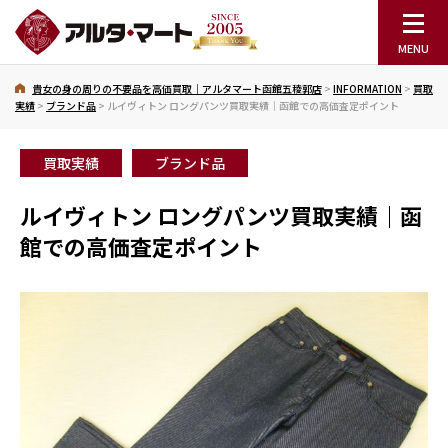
貴女の身の周りの不要品を高価買取｜アルタマート函館五稜郭店
>
INFORMATION
>
買取
実績
>
ブランド品
>
ルイヴィトン ロングパンツ買取実績｜函館での高価査定ポイント
買取実績
ブランド品
ルイヴィトン ロングパンツ買取実績｜函
館での高価査定ポイント