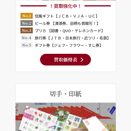
！買取強化中！
No.1
信販ギフト【ＪＣＢ・ＶＪＡ・ＵＣ】
No.2
ビール券 【清酒券、旧柄も買取可！】
No.3
プリカ 【図書・QUO・テレホンカード】
No.4
旅行券【ＪＴＢ・日本旅行・近ツリ・名鉄】
No.5
ギフト券【ジェフ・フラワー・すし券】
買取価格表
切手・印紙