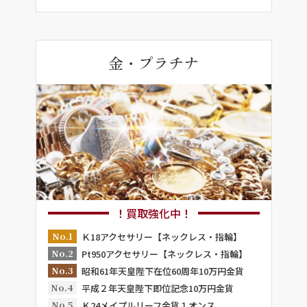
金・プラチナ
！買取強化中！
No.1
Ｋ18アクセサリー【ネックレス・指輪】
No.2
Pt950アクセサリー【ネックレス・指輪】
No.3
昭和61年天皇陛下在位60周年10万円金貨
No.4
平成２年天皇陛下即位記念10万円金貨
No.5
Ｋ24メイプルリーフ金貨１オンス