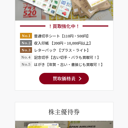
！買取強化中！
No.1
普通切手シート【110円・500円】
No.2
収入印紙 【200円・10,000円以上】
No.3
レターパック 【プラス・ライト】
No.4
記念切手【古い切手・バラも買取可！】
No.5
はがき【年賀・古い・書損じも買取可！】
買取価格表
株主優待券