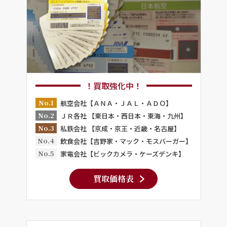
！買取強化中！
No.1
航空会社【ＡＮＡ・ＪＡＬ・ＡＤＯ】
No.2
ＪＲ各社 【東日本・西日本・東海・九州】
No.3
私鉄会社 【京成・京王・近畿・名古屋】
No.4
飲食会社【吉野家・マック・モスバーガー】
No.5
家電会社【ビックカメラ・ケーズデンキ】
買取価格表