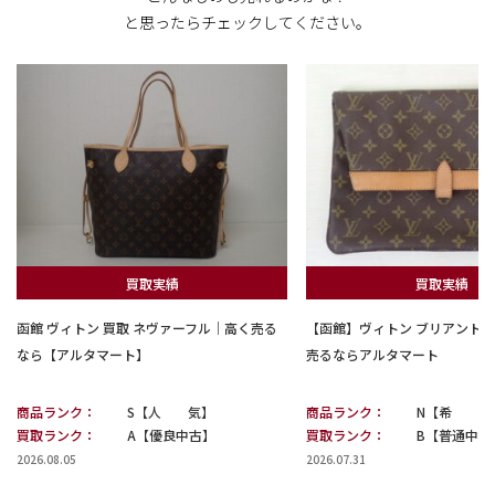
と思ったらチェックしてください。
買取実績
買取実績
函館 ヴィトン 買取 ネヴァーフル｜高く売る
【函館】ヴィトン ブリアント 
なら【アルタマート】
売るならアルタマート
商品ランク：
S【人 気】
商品ランク：
N【希 少
買取ランク：
A【優良中古】
買取ランク：
B【普通中古
2026.08.05
2026.07.31