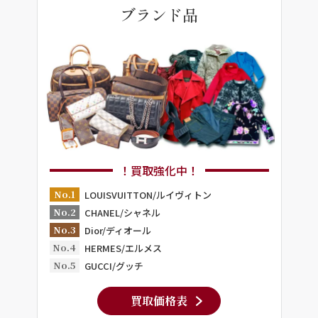
ブランド品
！買取強化中！
No.1
LOUISVUITTON/ルイヴィトン
No.2
CHANEL/シャネル
No.3
Dior/ディオール
No.4
HERMES/エルメス
No.5
GUCCI/グッチ
買取価格表