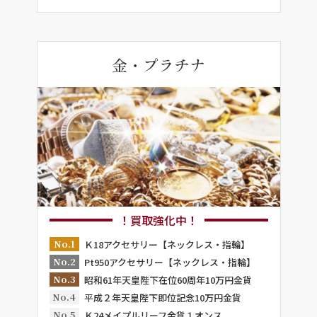
金・プラチナ
！買取強化中！
No.1
Ｋ18アクセサリー【ネックレス・指輪】
No.2
Pt950アクセサリー【ネックレス・指輪】
No.3
昭和61年天皇陛下在位60周年10万円金貨
No.4
平成２年天皇陛下即位記念10万円金貨
No.5
Ｋ24メイプルリーフ金貨１オンス