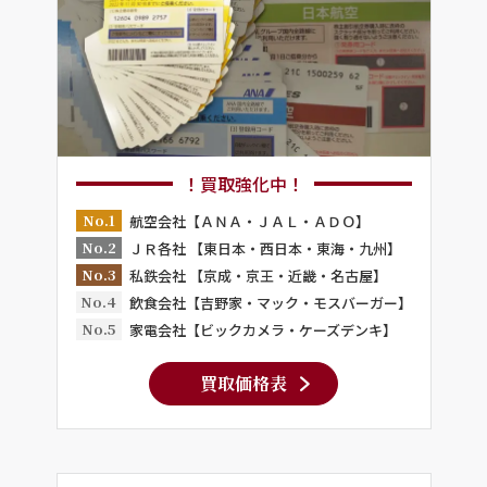
！買取強化中！
No.1
航空会社【ＡＮＡ・ＪＡＬ・ＡＤＯ】
No.2
ＪＲ各社 【東日本・西日本・東海・九州】
No.3
私鉄会社 【京成・京王・近畿・名古屋】
No.4
飲食会社【吉野家・マック・モスバーガー】
No.5
家電会社【ビックカメラ・ケーズデンキ】
買取価格表