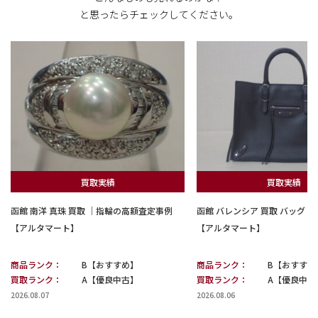
と思ったらチェックしてください。
買取実績
買取実績
函館 南洋 真珠 買取 ｜指輪の高額査定事例
函館 バレンシア 買取 バッグ
【アルタマート】
【アルタマート】
商品ランク：
B【おすすめ】
商品ランク：
B【おすすめ
買取ランク：
A【優良中古】
買取ランク：
A【優良中古
2026.08.07
2026.08.06