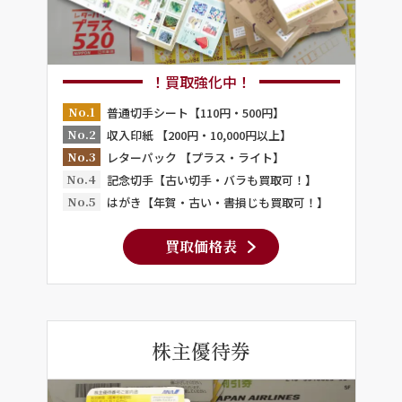
！買取強化中！
No.1
普通切手シート【110円・500円】
No.2
収入印紙 【200円・10,000円以上】
No.3
レターパック 【プラス・ライト】
No.4
記念切手【古い切手・バラも買取可！】
No.5
はがき【年賀・古い・書損じも買取可！】
買取価格表
株主優待券