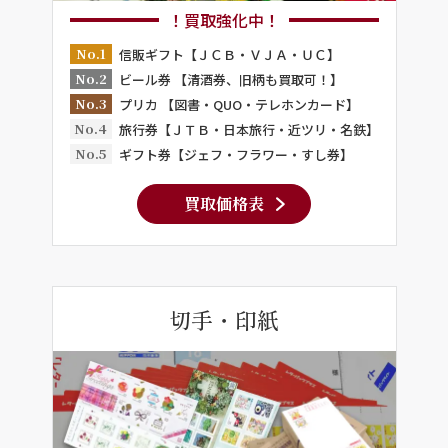
！買取強化中！
No.1
信販ギフト【ＪＣＢ・ＶＪＡ・ＵＣ】
No.2
ビール券 【清酒券、旧柄も買取可！】
No.3
プリカ 【図書・QUO・テレホンカード】
No.4
旅行券【ＪＴＢ・日本旅行・近ツリ・名鉄】
No.5
ギフト券【ジェフ・フラワー・すし券】
買取価格表
切手・印紙