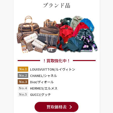
ブランド品
！買取強化中！
No.1
LOUISVUITTON/ルイヴィトン
No.2
CHANEL/シャネル
No.3
Dior/ディオール
No.4
HERMES/エルメス
No.5
GUCCI/グッチ
買取価格表