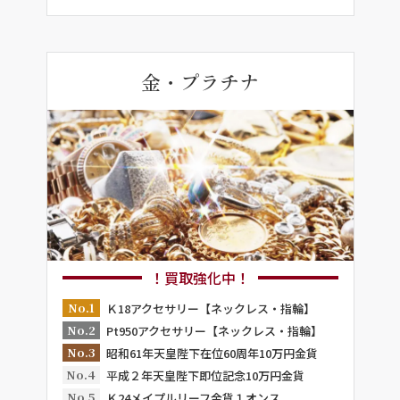
金・プラチナ
！買取強化中！
No.1
Ｋ18アクセサリー【ネックレス・指輪】
No.2
Pt950アクセサリー【ネックレス・指輪】
No.3
昭和61年天皇陛下在位60周年10万円金貨
No.4
平成２年天皇陛下即位記念10万円金貨
No.5
Ｋ24メイプルリーフ金貨１オンス