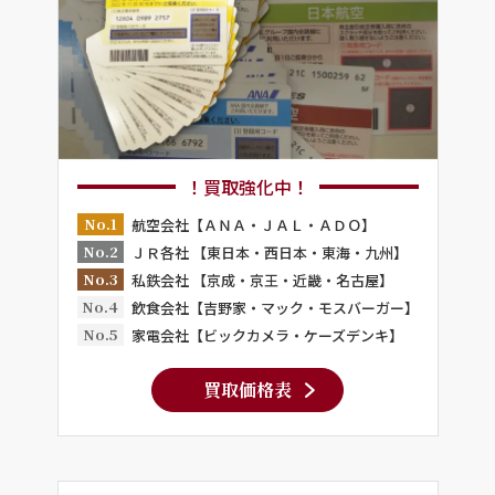
！買取強化中！
No.1
航空会社【ＡＮＡ・ＪＡＬ・ＡＤＯ】
No.2
ＪＲ各社 【東日本・西日本・東海・九州】
No.3
私鉄会社 【京成・京王・近畿・名古屋】
No.4
飲食会社【吉野家・マック・モスバーガー】
No.5
家電会社【ビックカメラ・ケーズデンキ】
買取価格表