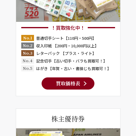
！買取強化中！
No.1
普通切手シート【110円・500円】
No.2
収入印紙 【200円・10,000円以上】
No.3
レターパック 【プラス・ライト】
No.4
記念切手【古い切手・バラも買取可！】
No.5
はがき【年賀・古い・書損じも買取可！】
買取価格表
株主優待券