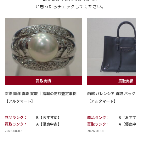
と思ったらチェックしてください。
買取実績
買取実績
函館 南洋 真珠 買取 ｜指輪の高額査定事例
函館 バレンシア 買取 バッグ
【アルタマート】
【アルタマート】
商品ランク：
B【おすすめ】
商品ランク：
B【おすすめ
買取ランク：
A【優良中古】
買取ランク：
A【優良中古
2026.08.07
2026.08.06