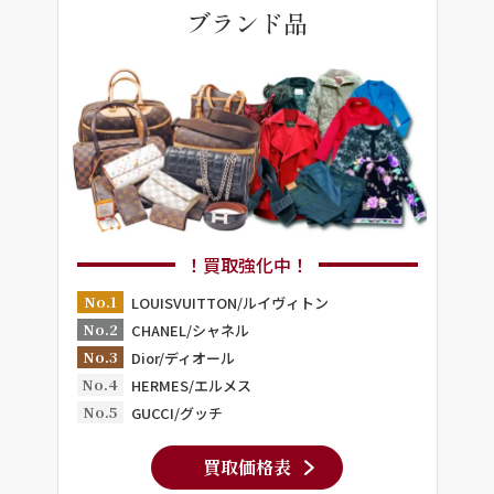
ブランド品
！買取強化中！
No.1
LOUISVUITTON/ルイヴィトン
No.2
CHANEL/シャネル
No.3
Dior/ディオール
No.4
HERMES/エルメス
No.5
GUCCI/グッチ
買取価格表