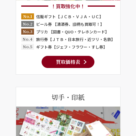
！買取強化中！
No.1
信販ギフト【ＪＣＢ・ＶＪＡ・ＵＣ】
No.2
ビール券 【清酒券、旧柄も買取可！】
No.3
プリカ 【図書・QUO・テレホンカード】
No.4
旅行券【ＪＴＢ・日本旅行・近ツリ・名鉄】
No.5
ギフト券【ジェフ・フラワー・すし券】
買取価格表
切手・印紙