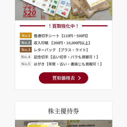
！買取強化中！
No.1
普通切手シート【110円・500円】
No.2
収入印紙 【200円・10,000円以上】
No.3
レターパック 【プラス・ライト】
No.4
記念切手【古い切手・バラも買取可！】
No.5
はがき【年賀・古い・書損じも買取可！】
買取価格表
株主優待券