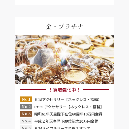
金・プラチナ
！買取強化中！
No.1
Ｋ18アクセサリー【ネックレス・指輪】
No.2
Pt950アクセサリー【ネックレス・指輪】
No.3
昭和61年天皇陛下在位60周年10万円金貨
No.4
平成２年天皇陛下即位記念10万円金貨
No.5
Ｋ24メイプルリーフ金貨１オンス