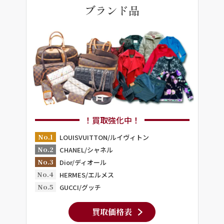
ブランド品
！買取強化中！
No.1
LOUISVUITTON/ルイヴィトン
No.2
CHANEL/シャネル
No.3
Dior/ディオール
No.4
HERMES/エルメス
No.5
GUCCI/グッチ
買取価格表