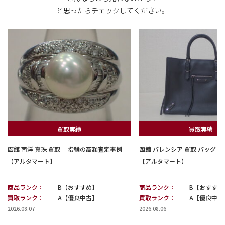
と思ったらチェックしてください。
買取実績
買取実績
函館 南洋 真珠 買取 ｜指輪の高額査定事例
函館 バレンシア 買取 バッグ
【アルタマート】
【アルタマート】
商品ランク：
B【おすすめ】
商品ランク：
B【おすすめ
買取ランク：
A【優良中古】
買取ランク：
A【優良中古
2026.08.07
2026.08.06