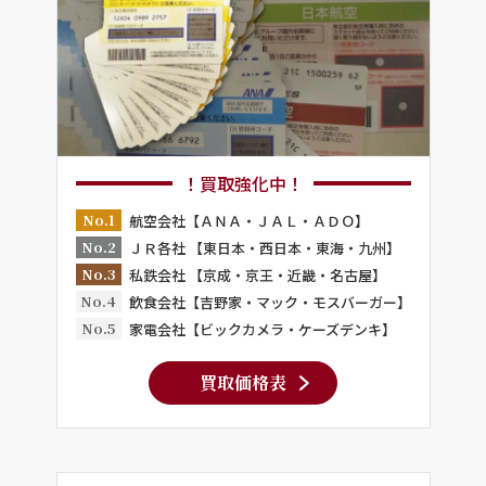
！買取強化中！
No.1
航空会社【ＡＮＡ・ＪＡＬ・ＡＤＯ】
No.2
ＪＲ各社 【東日本・西日本・東海・九州】
No.3
私鉄会社 【京成・京王・近畿・名古屋】
No.4
飲食会社【吉野家・マック・モスバーガー】
No.5
家電会社【ビックカメラ・ケーズデンキ】
買取価格表