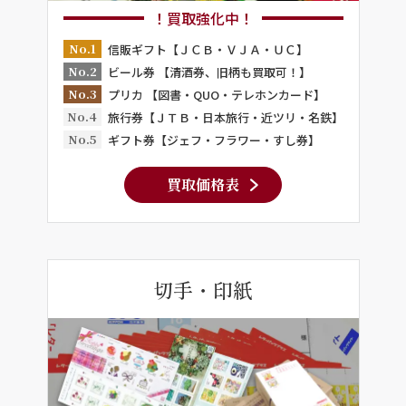
！買取強化中！
No.1
信販ギフト【ＪＣＢ・ＶＪＡ・ＵＣ】
No.2
ビール券 【清酒券、旧柄も買取可！】
No.3
プリカ 【図書・QUO・テレホンカード】
No.4
旅行券【ＪＴＢ・日本旅行・近ツリ・名鉄】
No.5
ギフト券【ジェフ・フラワー・すし券】
買取価格表
切手・印紙