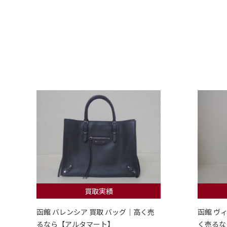
買取実績
函館 バレンシア 買取 バッグ｜高く売
函館 ヴ
るなら【アルタマート】
く売るな