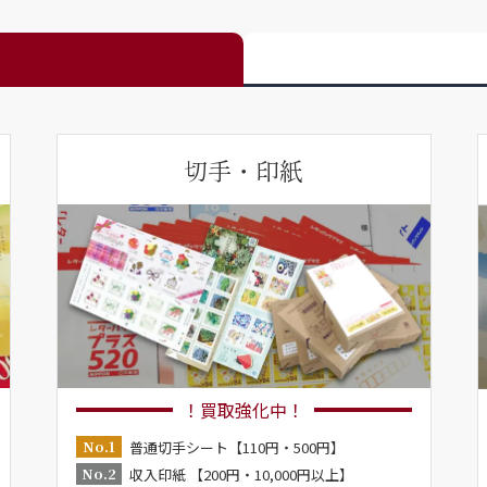
切手・印紙
！買取強化中！
No.1
普通切手シート【110円・500円】
No.2
収入印紙 【200円・10,000円以上】