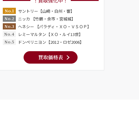
！買取強化中！
No.1
サントリー【山崎・白州・響】
No.2
ニッカ 【竹鶴・余市・宮城城】
No.3
ヘネシー 【パラディ・ＸＯ・ＶＳＯＰ】
No.4
レミーマルタン【ＸＯ・ルイ13世】
No.5
ドンペリニヨン【2012・ロゼ2006】
買取価格表