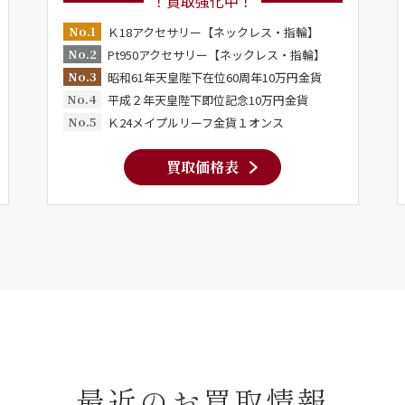
！買取強化中！
No.1
Ｋ18アクセサリー【ネックレス・指輪】
No.2
Pt950アクセサリー【ネックレス・指輪】
No.3
昭和61年天皇陛下在位60周年10万円金貨
No.4
平成２年天皇陛下即位記念10万円金貨
No.5
Ｋ24メイプルリーフ金貨１オンス
買取価格表
最近のお買取情報