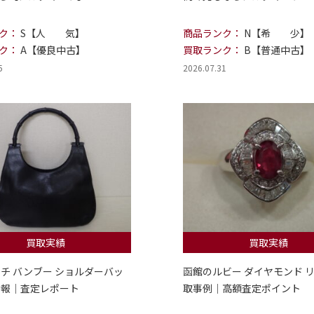
ク：
S【人 気】
商品ランク：
N【希 少】
ク：
A【優良中古】
買取ランク：
B【普通中古】
5
2026.07.31
買取実績
買取実績
ッチ バンブー ショルダーバッ
函館のルビー ダイヤモンド リ
情報｜査定レポート
取事例｜高額査定ポイント