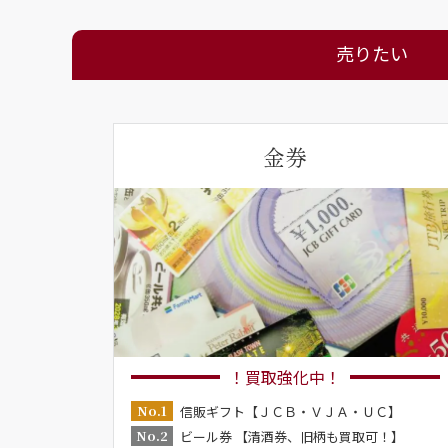
売りたい
金券
！買取強化中！
No.1
信販ギフト【ＪＣＢ・ＶＪＡ・ＵＣ】
No.2
ビール券 【清酒券、旧柄も買取可！】