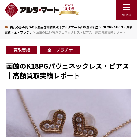
貴女の身の周りの不要品を高価買取｜アルタマート函館五稜郭店
>
INFORMATION
>
買取
実績
>
金・プラチナ
>
函館のK18PGパヴェネックレス・ピアス｜高額買取実績レポート
買取実績
金・プラチナ
函館のK18PGパヴェネックレス・ピアス
｜高額買取実績レポート