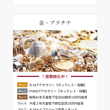
金・プラチナ
！買取強化中！
No.1
Ｋ18アクセサリー【ネックレス・指輪】
No.2
Pt950アクセサリー【ネックレス・指輪】
No.3
昭和61年天皇陛下在位60周年10万円金貨
No.4
平成２年天皇陛下即位記念10万円金貨
No.5
Ｋ24メイプルリーフ金貨１オンス