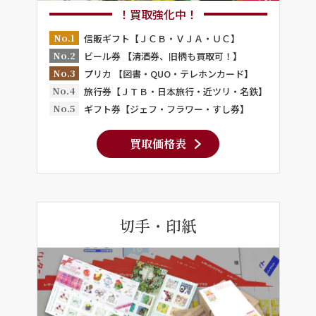
！買取強化中！
No.1
信販ギフト【ＪＣＢ・ＶＪＡ・ＵＣ】
No.2
ビール券 【清酒券、旧柄も買取可！】
No.3
プリカ 【図書・QUO・テレホンカード】
No.4
旅行券【ＪＴＢ・日本旅行・近ツリ・名鉄】
No.5
ギフト券【ジェフ・フラワー・すし券】
買取価格表
切手・印紙