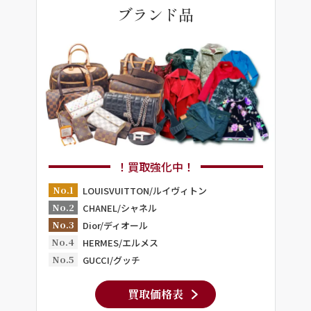
ブランド品
！買取強化中！
No.1
LOUISVUITTON/ルイヴィトン
No.2
CHANEL/シャネル
No.3
Dior/ディオール
No.4
HERMES/エルメス
No.5
GUCCI/グッチ
買取価格表