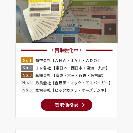
！買取強化中！
No.1
航空会社【ＡＮＡ・ＪＡＬ・ＡＤＯ】
No.2
ＪＲ各社 【東日本・西日本・東海・九州】
No.3
私鉄会社 【京成・京王・近畿・名古屋】
No.4
飲食会社【吉野家・マック・モスバーガー】
No.5
家電会社【ビックカメラ・ケーズデンキ】
買取価格表