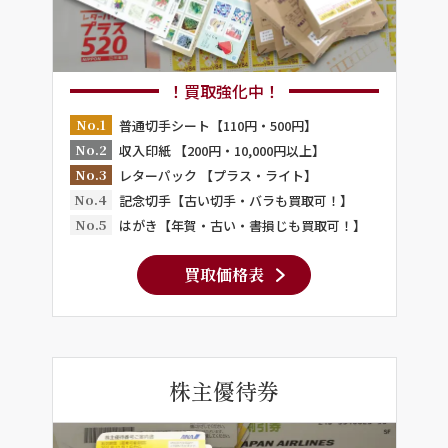
！買取強化中！
No.1
普通切手シート【110円・500円】
No.2
収入印紙 【200円・10,000円以上】
No.3
レターパック 【プラス・ライト】
No.4
記念切手【古い切手・バラも買取可！】
No.5
はがき【年賀・古い・書損じも買取可！】
買取価格表
株主優待券