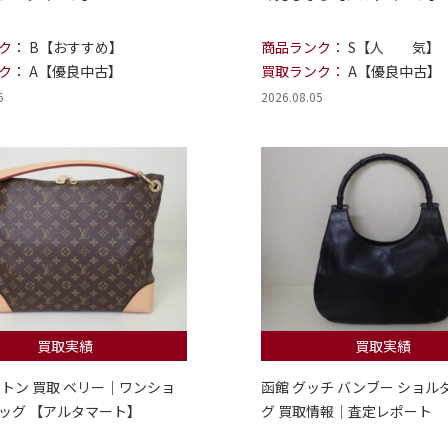
ク：
B【おすすめ】
商品ランク：
S【人 気】
ク：
A【優良中古】
買取ランク：
A【優良中古】
6
2026.08.05
買取実績
買取実績
ィトン 買取 ベリー｜ワンショ
函館 グッチ バンブー ショル
ッグ 【アルタマート】
グ 買取情報｜査定レポート