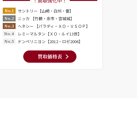
！買取強化中！
No.1
サントリー【山崎・白州・響】
No.2
ニッカ 【竹鶴・余市・宮城城】
No.3
ヘネシー 【パラディ・ＸＯ・ＶＳＯＰ】
No.4
レミーマルタン【ＸＯ・ルイ13世】
No.5
ドンペリニヨン【2012・ロゼ2006】
買取価格表