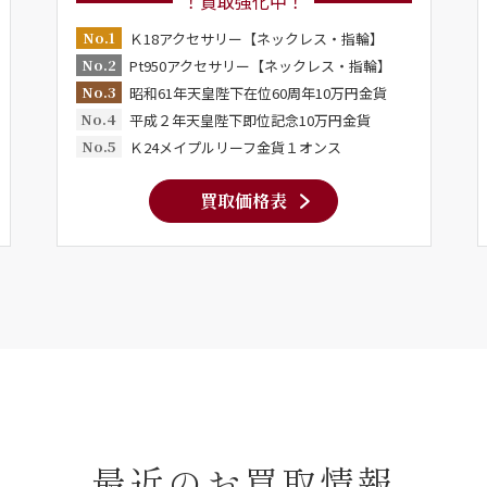
！買取強化中！
No.1
Ｋ18アクセサリー【ネックレス・指輪】
No.2
Pt950アクセサリー【ネックレス・指輪】
No.3
昭和61年天皇陛下在位60周年10万円金貨
No.4
平成２年天皇陛下即位記念10万円金貨
No.5
Ｋ24メイプルリーフ金貨１オンス
買取価格表
最近のお買取情報