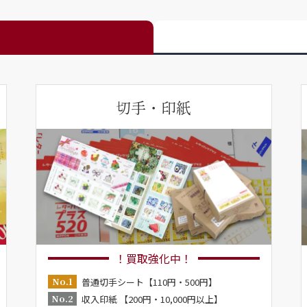
切手・印紙
！買取強化中！
No.1
普通切手シート【110円・500円】
No.2
収入印紙 【200円・10,000円以上】