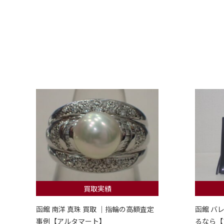
買取実績
函館 南洋 真珠 買取 ｜指輪の高額査定
函館 バ
事例【アルタマート】
るなら【