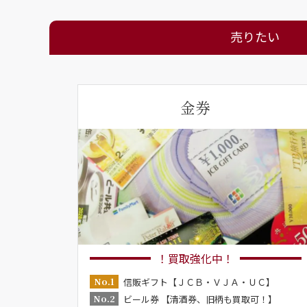
売りたい
金券
！買取強化中！
No.1
信販ギフト【ＪＣＢ・ＶＪＡ・ＵＣ】
No.2
ビール券 【清酒券、旧柄も買取可！】