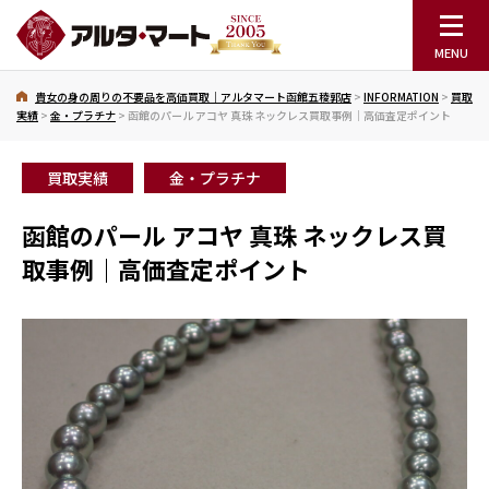
貴女の身の周りの不要品を高価買取｜アルタマート函館五稜郭店
>
INFORMATION
>
買取
実績
>
金・プラチナ
>
函館のパール アコヤ 真珠 ネックレス買取事例｜高価査定ポイント
買取実績
金・プラチナ
函館のパール アコヤ 真珠 ネックレス買
取事例｜高価査定ポイント