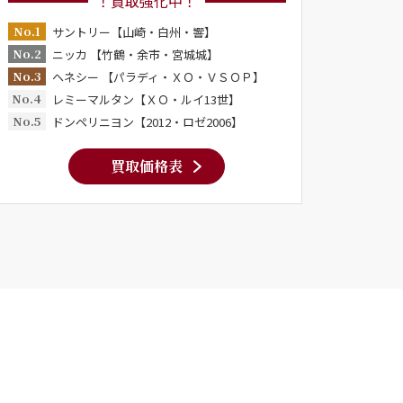
！買取強化中！
No.1
サントリー【山崎・白州・響】
No.2
ニッカ 【竹鶴・余市・宮城城】
No.3
ヘネシー 【パラディ・ＸＯ・ＶＳＯＰ】
No.4
レミーマルタン【ＸＯ・ルイ13世】
No.5
ドンペリニヨン【2012・ロゼ2006】
買取価格表