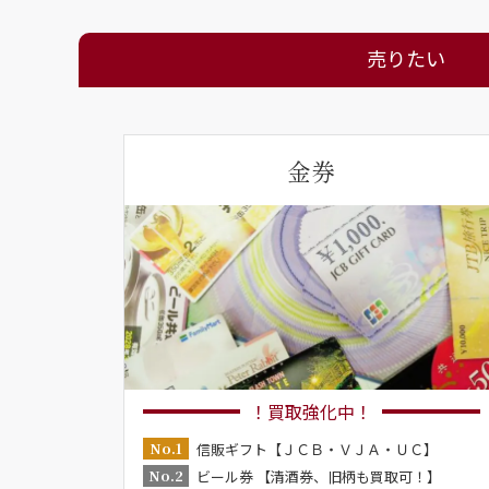
売りたい
金券
！買取強化中！
No.1
信販ギフト【ＪＣＢ・ＶＪＡ・ＵＣ】
No.2
ビール券 【清酒券、旧柄も買取可！】