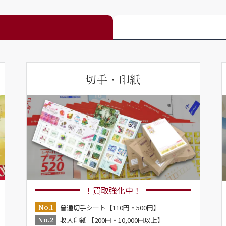
切手・印紙
！買取強化中！
No.1
普通切手シート【110円・500円】
No.2
収入印紙 【200円・10,000円以上】