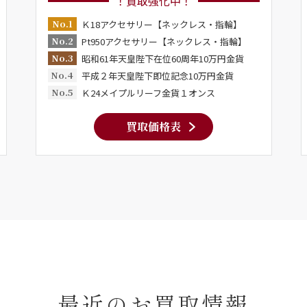
！買取強化中！
No.1
Ｋ18アクセサリー【ネックレス・指輪】
No.2
Pt950アクセサリー【ネックレス・指輪】
No.3
昭和61年天皇陛下在位60周年10万円金貨
No.4
平成２年天皇陛下即位記念10万円金貨
No.5
Ｋ24メイプルリーフ金貨１オンス
買取価格表
最近のお買取情報