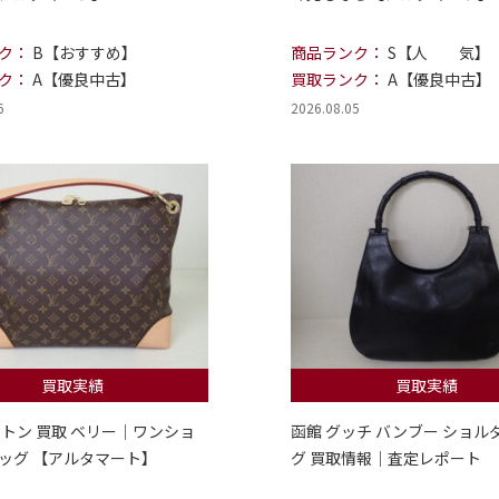
ク：
B【おすすめ】
商品ランク：
S【人 気】
ク：
A【優良中古】
買取ランク：
A【優良中古】
6
2026.08.05
買取実績
買取実績
ィトン 買取 ベリー｜ワンショ
函館 グッチ バンブー ショル
ッグ 【アルタマート】
グ 買取情報｜査定レポート