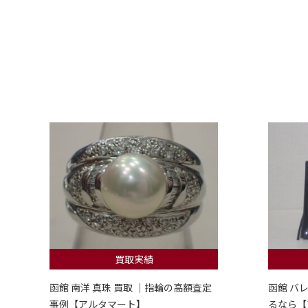
買取実績
函館 南洋 真珠 買取 ｜指輪の高額査定
函館 バ
事例【アルタマート】
るなら【