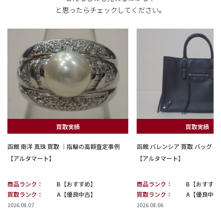
と思ったらチェックしてください。
買取実績
買取実績
函館 南洋 真珠 買取 ｜指輪の高額査定事例
函館 バレンシア 買取 バッグ
【アルタマート】
【アルタマート】
商品ランク：
B【おすすめ】
商品ランク：
B【おすすめ
買取ランク：
A【優良中古】
買取ランク：
A【優良中古
2026.08.07
2026.08.06