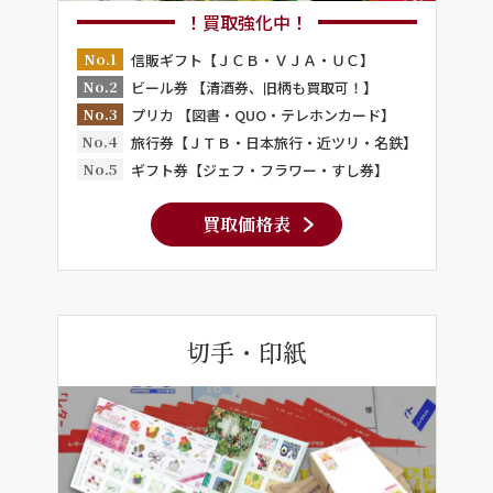
！買取強化中！
No.1
信販ギフト【ＪＣＢ・ＶＪＡ・ＵＣ】
No.2
ビール券 【清酒券、旧柄も買取可！】
No.3
プリカ 【図書・QUO・テレホンカード】
No.4
旅行券【ＪＴＢ・日本旅行・近ツリ・名鉄】
No.5
ギフト券【ジェフ・フラワー・すし券】
買取価格表
切手・印紙