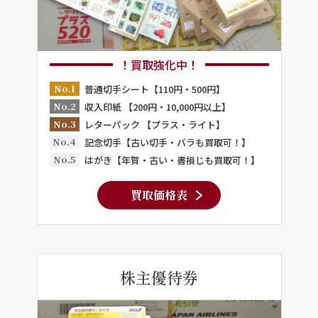
！買取強化中！
No.1
普通切手シート【110円・500円】
No.2
収入印紙 【200円・10,000円以上】
No.3
レターパック 【プラス・ライト】
No.4
記念切手【古い切手・バラも買取可！】
No.5
はがき【年賀・古い・書損じも買取可！】
買取価格表
株主優待券