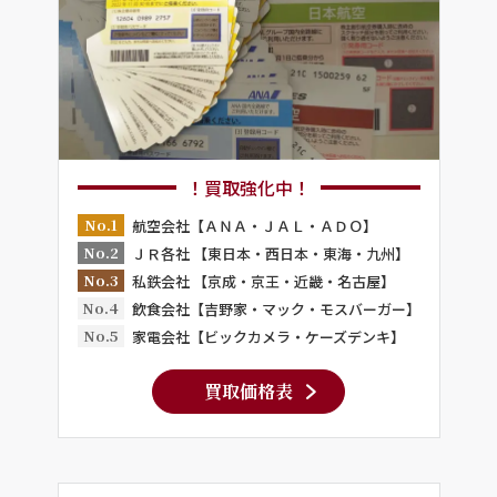
！買取強化中！
No.1
航空会社【ＡＮＡ・ＪＡＬ・ＡＤＯ】
No.2
ＪＲ各社 【東日本・西日本・東海・九州】
No.3
私鉄会社 【京成・京王・近畿・名古屋】
No.4
飲食会社【吉野家・マック・モスバーガー】
No.5
家電会社【ビックカメラ・ケーズデンキ】
買取価格表