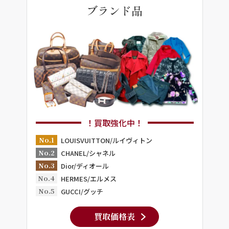
ブランド品
！買取強化中！
No.1
LOUISVUITTON/ルイヴィトン
No.2
CHANEL/シャネル
No.3
Dior/ディオール
No.4
HERMES/エルメス
No.5
GUCCI/グッチ
買取価格表