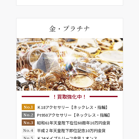
金・プラチナ
！買取強化中！
No.1
Ｋ18アクセサリー【ネックレス・指輪】
No.2
Pt950アクセサリー【ネックレス・指輪】
No.3
昭和61年天皇陛下在位60周年10万円金貨
No.4
平成２年天皇陛下即位記念10万円金貨
No.5
Ｋ24メイプルリーフ金貨１オンス