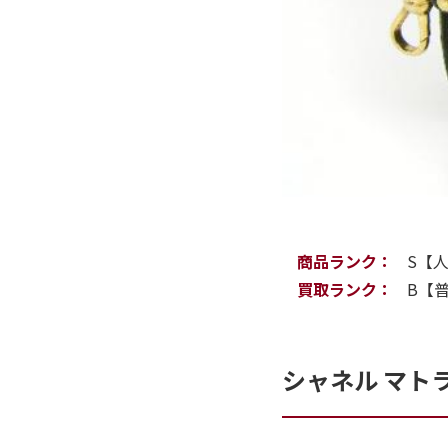
商品ランク：
S【
買取ランク：
B【
シャネル マト