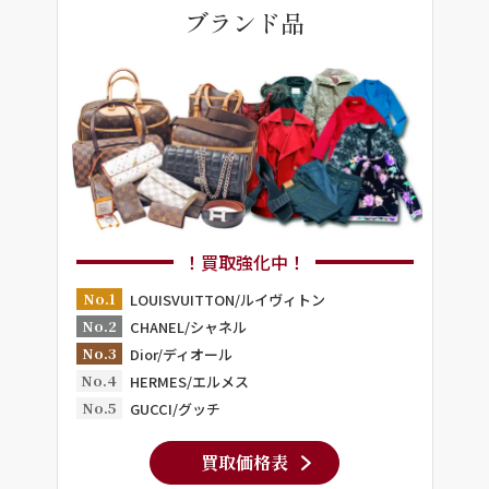
ブランド品
！買取強化中！
No.1
LOUISVUITTON/ルイヴィトン
No.2
CHANEL/シャネル
No.3
Dior/ディオール
No.4
HERMES/エルメス
No.5
GUCCI/グッチ
買取価格表