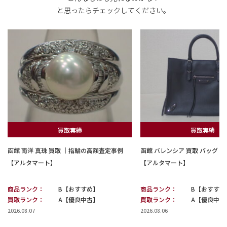
と思ったらチェックしてください。
買取実績
買取実績
函館 南洋 真珠 買取 ｜指輪の高額査定事例
函館 バレンシア 買取 バッグ
【アルタマート】
【アルタマート】
商品ランク：
B【おすすめ】
商品ランク：
B【おすすめ
買取ランク：
A【優良中古】
買取ランク：
A【優良中古
2026.08.07
2026.08.06