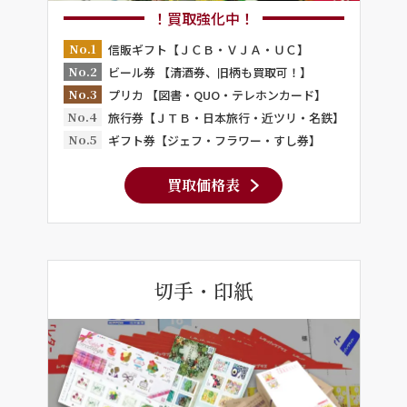
！買取強化中！
No.1
信販ギフト【ＪＣＢ・ＶＪＡ・ＵＣ】
No.2
ビール券 【清酒券、旧柄も買取可！】
No.3
プリカ 【図書・QUO・テレホンカード】
No.4
旅行券【ＪＴＢ・日本旅行・近ツリ・名鉄】
No.5
ギフト券【ジェフ・フラワー・すし券】
買取価格表
切手・印紙