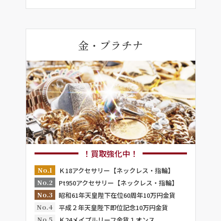
金・プラチナ
！買取強化中！
No.1
Ｋ18アクセサリー【ネックレス・指輪】
No.2
Pt950アクセサリー【ネックレス・指輪】
No.3
昭和61年天皇陛下在位60周年10万円金貨
No.4
平成２年天皇陛下即位記念10万円金貨
No.5
Ｋ24メイプルリーフ金貨１オンス