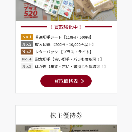
！買取強化中！
No.1
普通切手シート【110円・500円】
No.2
収入印紙 【200円・10,000円以上】
No.3
レターパック 【プラス・ライト】
No.4
記念切手【古い切手・バラも買取可！】
No.5
はがき【年賀・古い・書損じも買取可！】
買取価格表
株主優待券