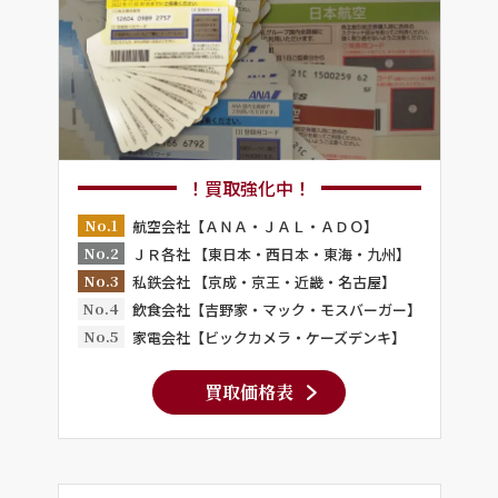
！買取強化中！
No.1
航空会社【ＡＮＡ・ＪＡＬ・ＡＤＯ】
No.2
ＪＲ各社 【東日本・西日本・東海・九州】
No.3
私鉄会社 【京成・京王・近畿・名古屋】
No.4
飲食会社【吉野家・マック・モスバーガー】
No.5
家電会社【ビックカメラ・ケーズデンキ】
買取価格表