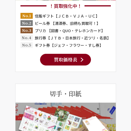
！買取強化中！
No.1
信販ギフト【ＪＣＢ・ＶＪＡ・ＵＣ】
No.2
ビール券 【清酒券、旧柄も買取可！】
No.3
プリカ 【図書・QUO・テレホンカード】
No.4
旅行券【ＪＴＢ・日本旅行・近ツリ・名鉄】
No.5
ギフト券【ジェフ・フラワー・すし券】
買取価格表
切手・印紙