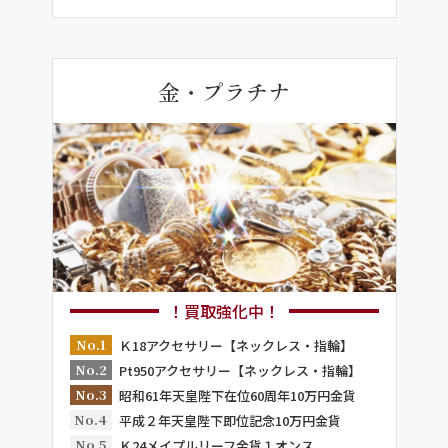
金・プラチナ
！買取強化中！
No.1
Ｋ18アクセサリー【ネックレス・指輪】
No.2
Pt950アクセサリー【ネックレス・指輪】
No.3
昭和61年天皇陛下在位60周年10万円金貨
No.4
平成２年天皇陛下即位記念10万円金貨
No.5
Ｋ24メイプルリーフ金貨１オンス