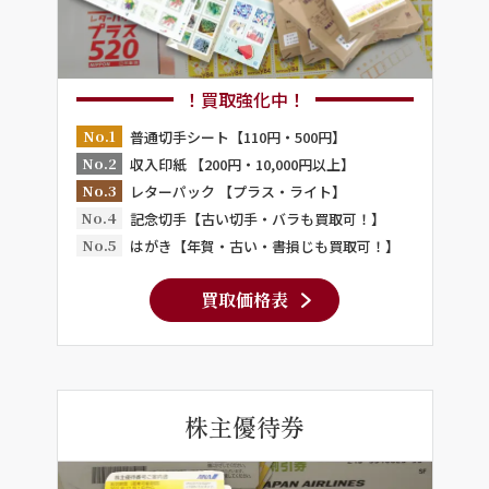
！買取強化中！
No.1
普通切手シート【110円・500円】
No.2
収入印紙 【200円・10,000円以上】
No.3
レターパック 【プラス・ライト】
No.4
記念切手【古い切手・バラも買取可！】
No.5
はがき【年賀・古い・書損じも買取可！】
買取価格表
株主優待券