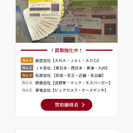
！買取強化中！
No.1
航空会社【ＡＮＡ・ＪＡＬ・ＡＤＯ】
No.2
ＪＲ各社 【東日本・西日本・東海・九州】
No.3
私鉄会社 【京成・京王・近畿・名古屋】
No.4
飲食会社【吉野家・マック・モスバーガー】
No.5
家電会社【ビックカメラ・ケーズデンキ】
買取価格表