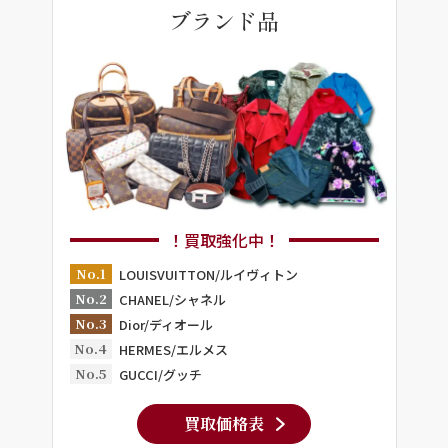
ブランド品
！買取強化中！
No.1
LOUISVUITTON/ルイヴィトン
No.2
CHANEL/シャネル
No.3
Dior/ディオール
No.4
HERMES/エルメス
No.5
GUCCI/グッチ
買取価格表