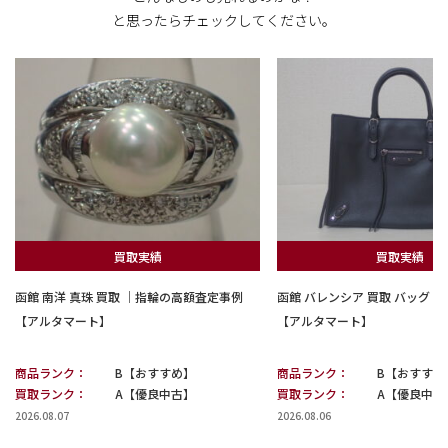
と思ったらチェックしてください。
買取実績
買取実績
函館 南洋 真珠 買取 ｜指輪の高額査定事例
函館 バレンシア 買取 バッグ
【アルタマート】
【アルタマート】
商品ランク：
B【おすすめ】
商品ランク：
B【おすすめ
買取ランク：
A【優良中古】
買取ランク：
A【優良中古
2026.08.07
2026.08.06