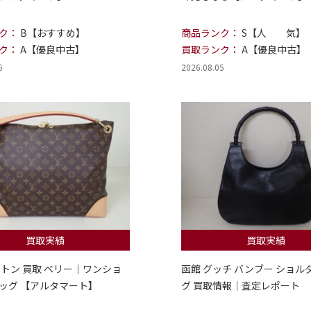
ク：
B【おすすめ】
商品ランク：
S【人 気】
ク：
A【優良中古】
買取ランク：
A【優良中古】
6
2026.08.05
買取実績
買取実績
ィトン 買取 ベリー｜ワンショ
函館 グッチ バンブー ショル
ッグ 【アルタマート】
グ 買取情報｜査定レポート