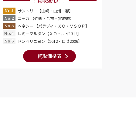
！買取強化中！
No.1
サントリー【山崎・白州・響】
No.2
ニッカ 【竹鶴・余市・宮城城】
No.3
ヘネシー 【パラディ・ＸＯ・ＶＳＯＰ】
No.4
レミーマルタン【ＸＯ・ルイ13世】
No.5
ドンペリニヨン【2012・ロゼ2006】
買取価格表