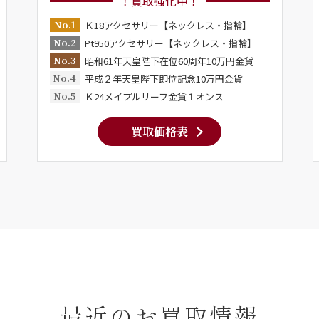
！買取強化中！
No.1
Ｋ18アクセサリー【ネックレス・指輪】
No.2
Pt950アクセサリー【ネックレス・指輪】
No.3
昭和61年天皇陛下在位60周年10万円金貨
No.4
平成２年天皇陛下即位記念10万円金貨
No.5
Ｋ24メイプルリーフ金貨１オンス
買取価格表
最近のお買取情報