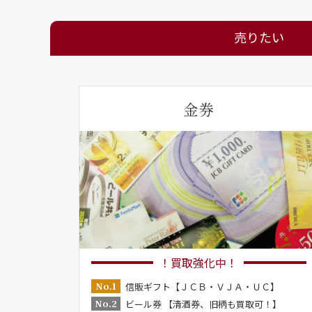
売りたい
金券
！買取強化中！
No.1
信販ギフト【ＪＣＢ・ＶＪＡ・ＵＣ】
No.2
ビール券 【清酒券、旧柄も買取可！】