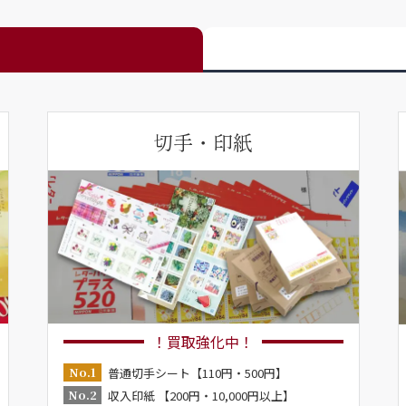
切手・印紙
！買取強化中！
No.1
普通切手シート【110円・500円】
No.2
収入印紙 【200円・10,000円以上】