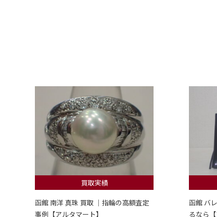
買取実績
函館 南洋 真珠 買取 ｜指輪の高額査定
函館 バ
事例【アルタマート】
るなら【