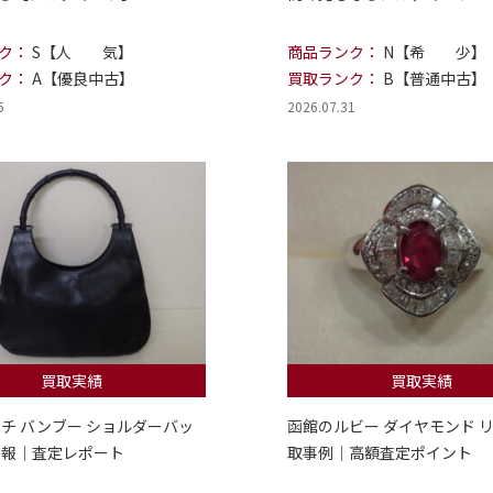
ク：
S【人 気】
商品ランク：
N【希 少】
ク：
A【優良中古】
買取ランク：
B【普通中古】
5
2026.07.31
買取実績
買取実績
ッチ バンブー ショルダーバッ
函館のルビー ダイヤモンド リ
情報｜査定レポート
取事例｜高額査定ポイント