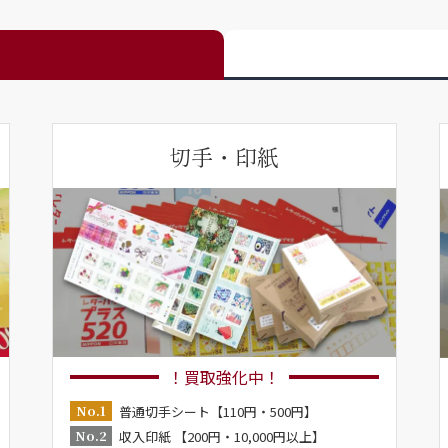
切手・印紙
！買取強化中！
No.1
普通切手シート【110円・500円】
No.2
収入印紙 【200円・10,000円以上】