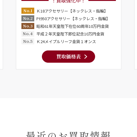
！買取強化中！
No.1
Ｋ18アクセサリー【ネックレス・指輪】
No.2
Pt950アクセサリー【ネックレス・指輪】
No.3
昭和61年天皇陛下在位60周年10万円金貨
No.4
平成２年天皇陛下即位記念10万円金貨
No.5
Ｋ24メイプルリーフ金貨１オンス
買取価格表
最近のお買取情報