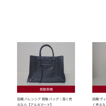
買取実績
函館 バレンシア 買取 バッグ｜高く売
函館 ヴ
るなら【アルタマート】
く売るな