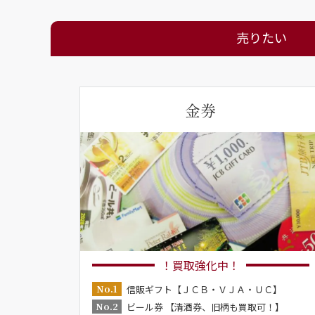
売りたい
金券
！買取強化中！
No.1
信販ギフト【ＪＣＢ・ＶＪＡ・ＵＣ】
No.2
ビール券 【清酒券、旧柄も買取可！】