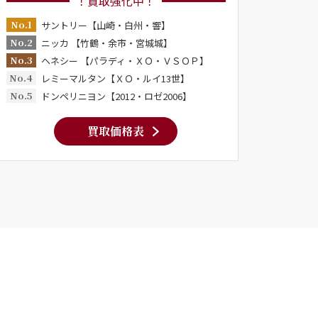
！買取強化中！
No.1
サントリー【山崎・白州・響】
No.2
ニッカ 【竹鶴・余市・宮城城】
No.3
ヘネシー 【パラディ・ＸＯ・ＶＳＯＰ】
No.4
レミーマルタン【ＸＯ・ルイ13世】
No.5
ドンペリニヨン【2012・ロゼ2006】
買取価格表