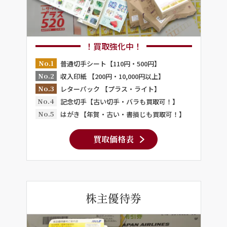
！買取強化中！
No.1
普通切手シート【110円・500円】
No.2
収入印紙 【200円・10,000円以上】
No.3
レターパック 【プラス・ライト】
No.4
記念切手【古い切手・バラも買取可！】
No.5
はがき【年賀・古い・書損じも買取可！】
買取価格表
株主優待券