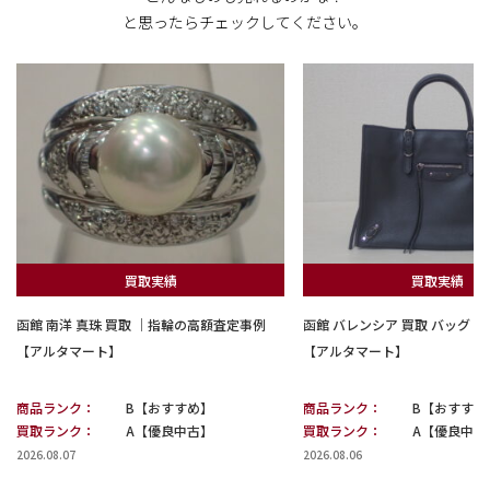
と思ったらチェックしてください。
買取実績
買取実績
函館 南洋 真珠 買取 ｜指輪の高額査定事例
函館 バレンシア 買取 バッグ
【アルタマート】
【アルタマート】
商品ランク：
B【おすすめ】
商品ランク：
B【おすすめ
買取ランク：
A【優良中古】
買取ランク：
A【優良中古
2026.08.07
2026.08.06