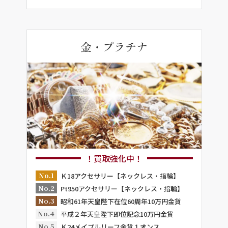
金・プラチナ
！買取強化中！
No.1
Ｋ18アクセサリー【ネックレス・指輪】
No.2
Pt950アクセサリー【ネックレス・指輪】
No.3
昭和61年天皇陛下在位60周年10万円金貨
No.4
平成２年天皇陛下即位記念10万円金貨
No.5
Ｋ24メイプルリーフ金貨１オンス