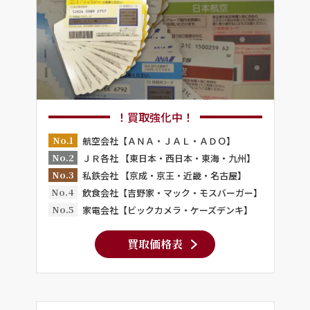
！買取強化中！
No.1
航空会社【ＡＮＡ・ＪＡＬ・ＡＤＯ】
No.2
ＪＲ各社 【東日本・西日本・東海・九州】
No.3
私鉄会社 【京成・京王・近畿・名古屋】
No.4
飲食会社【吉野家・マック・モスバーガー】
No.5
家電会社【ビックカメラ・ケーズデンキ】
買取価格表