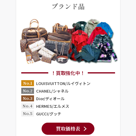
ブランド品
！買取強化中！
No.1
LOUISVUITTON/ルイヴィトン
No.2
CHANEL/シャネル
No.3
Dior/ディオール
No.4
HERMES/エルメス
No.5
GUCCI/グッチ
買取価格表