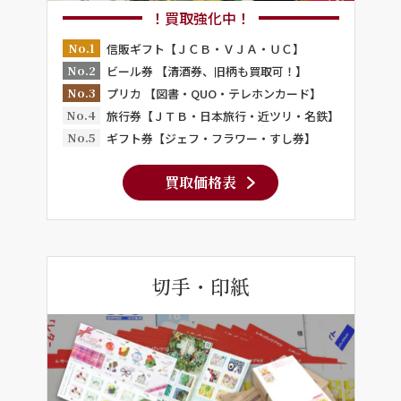
！買取強化中！
No.1
信販ギフト【ＪＣＢ・ＶＪＡ・ＵＣ】
No.2
ビール券 【清酒券、旧柄も買取可！】
No.3
プリカ 【図書・QUO・テレホンカード】
No.4
旅行券【ＪＴＢ・日本旅行・近ツリ・名鉄】
No.5
ギフト券【ジェフ・フラワー・すし券】
買取価格表
切手・印紙