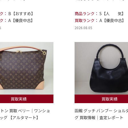
ク：
B【おすすめ】
商品ランク：
S【人 気】
ク：
A【優良中古】
買取ランク：
A【優良中古】
6
2026.08.05
買取実績
買取実績
ィトン 買取 ベリー｜ワンショ
函館 グッチ バンブー ショル
ッグ 【アルタマート】
グ 買取情報｜査定レポート