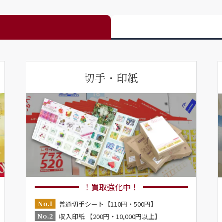
切手・印紙
！買取強化中！
No.1
普通切手シート【110円・500円】
No.2
収入印紙 【200円・10,000円以上】