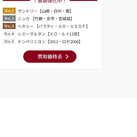
！買取強化中！
No.1
サントリー【山崎・白州・響】
No.2
ニッカ 【竹鶴・余市・宮城城】
No.3
ヘネシー 【パラディ・ＸＯ・ＶＳＯＰ】
No.4
レミーマルタン【ＸＯ・ルイ13世】
No.5
ドンペリニヨン【2012・ロゼ2006】
買取価格表