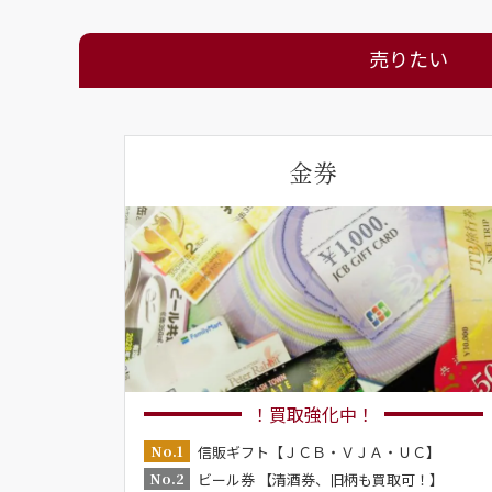
売りたい
金券
！買取強化中！
No.1
信販ギフト【ＪＣＢ・ＶＪＡ・ＵＣ】
No.2
ビール券 【清酒券、旧柄も買取可！】