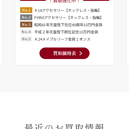
！買取強化中！
No.1
Ｋ18アクセサリー【ネックレス・指輪】
No.2
Pt950アクセサリー【ネックレス・指輪】
No.3
昭和61年天皇陛下在位60周年10万円金貨
No.4
平成２年天皇陛下即位記念10万円金貨
No.5
Ｋ24メイプルリーフ金貨１オンス
買取価格表
最近のお買取情報