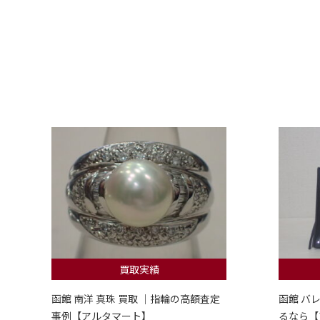
買取実績
函館 南洋 真珠 買取 ｜指輪の高額査定
函館 バ
事例【アルタマート】
るなら【