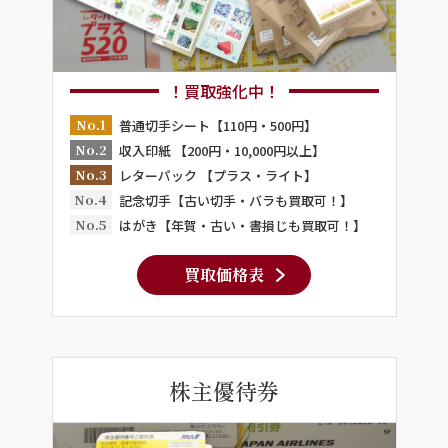
！買取強化中！
No.1
普通切手シート【110円・500円】
No.2
収入印紙 【200円・10,000円以上】
No.3
レターパック 【プラス・ライト】
No.4
記念切手【古い切手・バラも買取可！】
No.5
はがき【年賀・古い・書損じも買取可！】
買取価格表
株主優待券