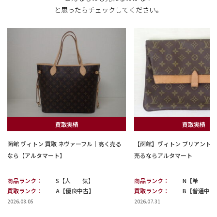
と思ったらチェックしてください。
買取実績
買取実績
函館 ヴィトン 買取 ネヴァーフル｜高く売る
【函館】ヴィトン ブリアント 
なら【アルタマート】
売るならアルタマート
商品ランク：
S【人 気】
商品ランク：
N【希 少
買取ランク：
A【優良中古】
買取ランク：
B【普通中古
2026.08.05
2026.07.31