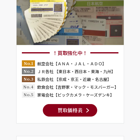
！買取強化中！
No.1
航空会社【ＡＮＡ・ＪＡＬ・ＡＤＯ】
No.2
ＪＲ各社 【東日本・西日本・東海・九州】
No.3
私鉄会社 【京成・京王・近畿・名古屋】
No.4
飲食会社【吉野家・マック・モスバーガー】
No.5
家電会社【ビックカメラ・ケーズデンキ】
買取価格表