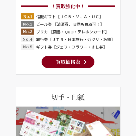
！買取強化中！
No.1
信販ギフト【ＪＣＢ・ＶＪＡ・ＵＣ】
No.2
ビール券 【清酒券、旧柄も買取可！】
No.3
プリカ 【図書・QUO・テレホンカード】
No.4
旅行券【ＪＴＢ・日本旅行・近ツリ・名鉄】
No.5
ギフト券【ジェフ・フラワー・すし券】
買取価格表
切手・印紙