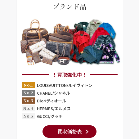
ブランド品
！買取強化中！
No.1
LOUISVUITTON/ルイヴィトン
No.2
CHANEL/シャネル
No.3
Dior/ディオール
No.4
HERMES/エルメス
No.5
GUCCI/グッチ
買取価格表