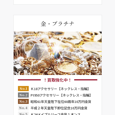
金・プラチナ
！買取強化中！
No.1
Ｋ18アクセサリー【ネックレス・指輪】
No.2
Pt950アクセサリー【ネックレス・指輪】
No.3
昭和61年天皇陛下在位60周年10万円金貨
No.4
平成２年天皇陛下即位記念10万円金貨
No.5
Ｋ24メイプルリーフ金貨１オンス