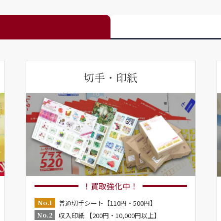
切手・印紙
！買取強化中！
No.1
普通切手シート【110円・500円】
No.2
収入印紙 【200円・10,000円以上】