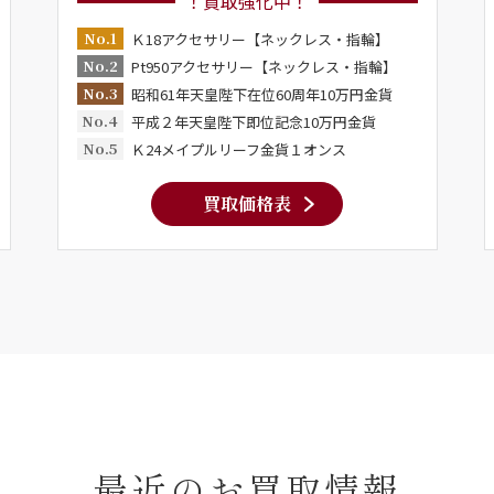
！買取強化中！
No.1
Ｋ18アクセサリー【ネックレス・指輪】
No.2
Pt950アクセサリー【ネックレス・指輪】
No.3
昭和61年天皇陛下在位60周年10万円金貨
No.4
平成２年天皇陛下即位記念10万円金貨
No.5
Ｋ24メイプルリーフ金貨１オンス
買取価格表
最近のお買取情報