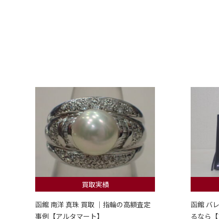
買取実績
函館 南洋 真珠 買取 ｜指輪の高額査定
函館 バ
事例【アルタマート】
るなら【