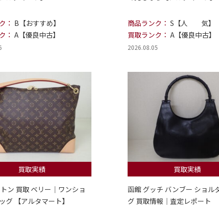
ク：
B【おすすめ】
商品ランク：
S【人 気】
ク：
A【優良中古】
買取ランク：
A【優良中古】
6
2026.08.05
買取実績
買取実績
ィトン 買取 ベリー｜ワンショ
函館 グッチ バンブー ショル
ッグ 【アルタマート】
グ 買取情報｜査定レポート