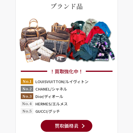
ブランド品
！買取強化中！
No.1
LOUISVUITTON/ルイヴィトン
No.2
CHANEL/シャネル
No.3
Dior/ディオール
No.4
HERMES/エルメス
No.5
GUCCI/グッチ
買取価格表