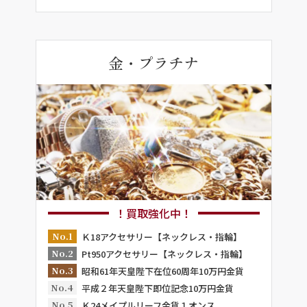
金・プラチナ
！買取強化中！
No.1
Ｋ18アクセサリー【ネックレス・指輪】
No.2
Pt950アクセサリー【ネックレス・指輪】
No.3
昭和61年天皇陛下在位60周年10万円金貨
No.4
平成２年天皇陛下即位記念10万円金貨
No.5
Ｋ24メイプルリーフ金貨１オンス