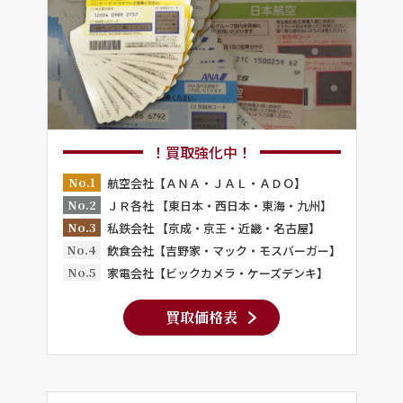
！買取強化中！
No.1
航空会社【ＡＮＡ・ＪＡＬ・ＡＤＯ】
No.2
ＪＲ各社 【東日本・西日本・東海・九州】
No.3
私鉄会社 【京成・京王・近畿・名古屋】
No.4
飲食会社【吉野家・マック・モスバーガー】
No.5
家電会社【ビックカメラ・ケーズデンキ】
買取価格表