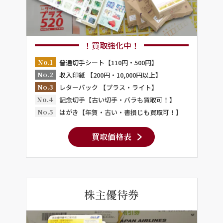
！買取強化中！
No.1
普通切手シート【110円・500円】
No.2
収入印紙 【200円・10,000円以上】
No.3
レターパック 【プラス・ライト】
No.4
記念切手【古い切手・バラも買取可！】
No.5
はがき【年賀・古い・書損じも買取可！】
買取価格表
株主優待券