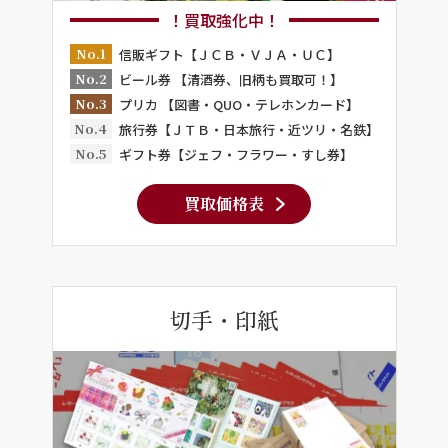
！買取強化中！
No.1
信販ギフト【ＪＣＢ・ＶＪＡ・ＵＣ】
No.2
ビール券 【清酒券、旧柄も買取可！】
No.3
プリカ 【図書・QUO・テレホンカード】
No.4
旅行券【ＪＴＢ・日本旅行・近ツリ・名鉄】
No.5
ギフト券【ジェフ・フラワー・すし券】
買取価格表
切手・印紙