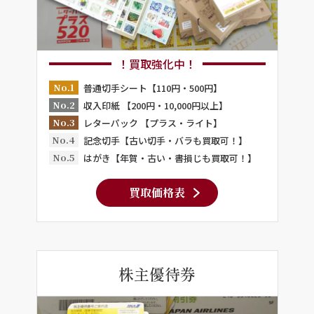
！買取強化中！
No.1
普通切手シート【110円・500円】
No.2
収入印紙 【200円・10,000円以上】
No.3
レターパック 【プラス・ライト】
No.4
記念切手【古い切手・バラも買取可！】
No.5
はがき【年賀・古い・書損じも買取可！】
買取価格表
株主優待券