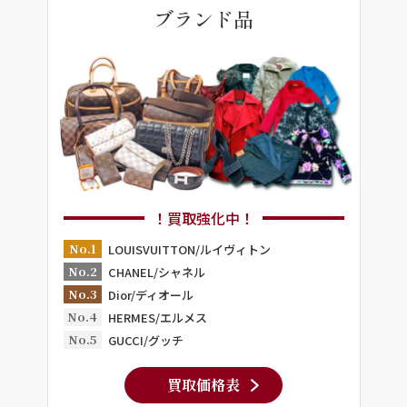
ブランド品
！買取強化中！
No.1
LOUISVUITTON/ルイヴィトン
No.2
CHANEL/シャネル
No.3
Dior/ディオール
No.4
HERMES/エルメス
No.5
GUCCI/グッチ
買取価格表