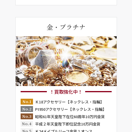
金・プラチナ
！買取強化中！
No.1
Ｋ18アクセサリー【ネックレス・指輪】
No.2
Pt950アクセサリー【ネックレス・指輪】
No.3
昭和61年天皇陛下在位60周年10万円金貨
No.4
平成２年天皇陛下即位記念10万円金貨
No.5
Ｋ24メイプルリーフ金貨１オンス