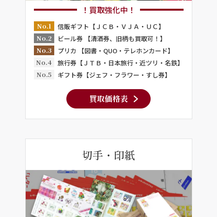
！買取強化中！
No.1
信販ギフト【ＪＣＢ・ＶＪＡ・ＵＣ】
No.2
ビール券 【清酒券、旧柄も買取可！】
No.3
プリカ 【図書・QUO・テレホンカード】
No.4
旅行券【ＪＴＢ・日本旅行・近ツリ・名鉄】
No.5
ギフト券【ジェフ・フラワー・すし券】
買取価格表
切手・印紙