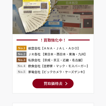
！買取強化中！
No.1
航空会社【ＡＮＡ・ＪＡＬ・ＡＤＯ】
No.2
ＪＲ各社 【東日本・西日本・東海・九州】
No.3
私鉄会社 【京成・京王・近畿・名古屋】
No.4
飲食会社【吉野家・マック・モスバーガー】
No.5
家電会社【ビックカメラ・ケーズデンキ】
買取価格表