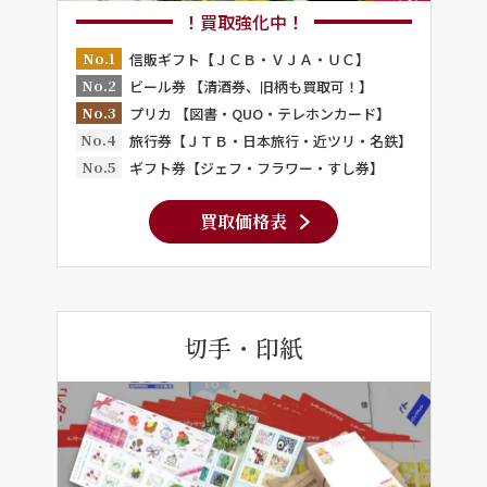
！買取強化中！
No.1
信販ギフト【ＪＣＢ・ＶＪＡ・ＵＣ】
No.2
ビール券 【清酒券、旧柄も買取可！】
No.3
プリカ 【図書・QUO・テレホンカード】
No.4
旅行券【ＪＴＢ・日本旅行・近ツリ・名鉄】
No.5
ギフト券【ジェフ・フラワー・すし券】
買取価格表
切手・印紙