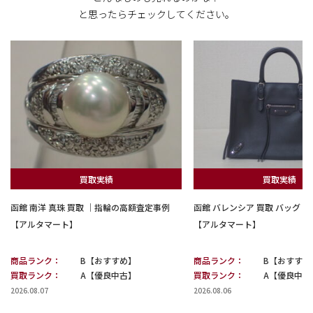
と思ったらチェックしてください。
買取実績
買取実績
函館 南洋 真珠 買取 ｜指輪の高額査定事例
函館 バレンシア 買取 バッグ
【アルタマート】
【アルタマート】
商品ランク：
B【おすすめ】
商品ランク：
B【おすすめ
買取ランク：
A【優良中古】
買取ランク：
A【優良中古
2026.08.07
2026.08.06