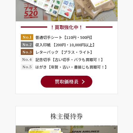
！買取強化中！
No.1
普通切手シート【110円・500円】
No.2
収入印紙 【200円・10,000円以上】
No.3
レターパック 【プラス・ライト】
No.4
記念切手【古い切手・バラも買取可！】
No.5
はがき【年賀・古い・書損じも買取可！】
買取価格表
株主優待券