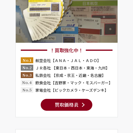
！買取強化中！
No.1
航空会社【ＡＮＡ・ＪＡＬ・ＡＤＯ】
No.2
ＪＲ各社 【東日本・西日本・東海・九州】
No.3
私鉄会社 【京成・京王・近畿・名古屋】
No.4
飲食会社【吉野家・マック・モスバーガー】
No.5
家電会社【ビックカメラ・ケーズデンキ】
買取価格表