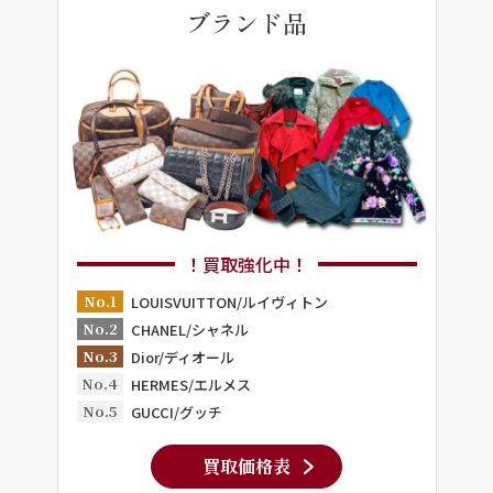
ブランド品
！買取強化中！
No.1
LOUISVUITTON/ルイヴィトン
No.2
CHANEL/シャネル
No.3
Dior/ディオール
No.4
HERMES/エルメス
No.5
GUCCI/グッチ
買取価格表