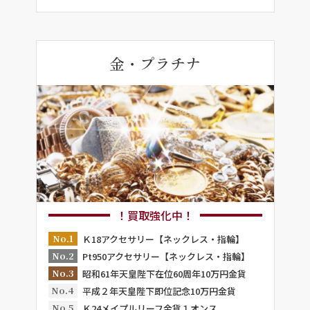
金・プラチナ
！買取強化中！
No.1
Ｋ18アクセサリー【ネックレス・指輪】
No.2
Pt950アクセサリー【ネックレス・指輪】
No.3
昭和61年天皇陛下在位60周年10万円金貨
No.4
平成２年天皇陛下即位記念10万円金貨
No.5
Ｋ24メイプルリーフ金貨１オンス