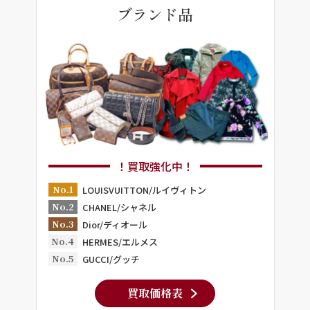
ブランド品
！買取強化中！
No.1
LOUISVUITTON/ルイヴィトン
No.2
CHANEL/シャネル
No.3
Dior/ディオール
No.4
HERMES/エルメス
No.5
GUCCI/グッチ
買取価格表