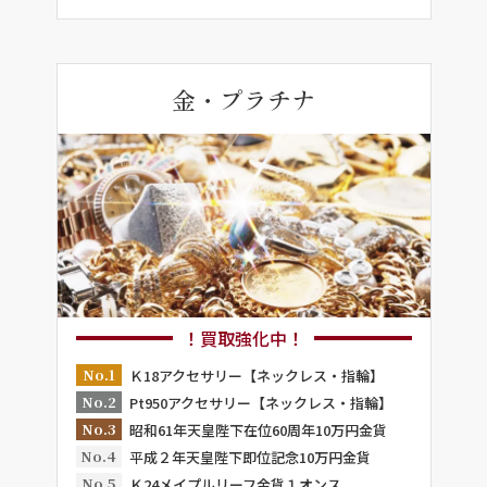
金・プラチナ
！買取強化中！
No.1
Ｋ18アクセサリー【ネックレス・指輪】
No.2
Pt950アクセサリー【ネックレス・指輪】
No.3
昭和61年天皇陛下在位60周年10万円金貨
No.4
平成２年天皇陛下即位記念10万円金貨
No.5
Ｋ24メイプルリーフ金貨１オンス