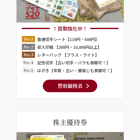
！買取強化中！
No.1
普通切手シート【110円・500円】
No.2
収入印紙 【200円・10,000円以上】
No.3
レターパック 【プラス・ライト】
No.4
記念切手【古い切手・バラも買取可！】
No.5
はがき【年賀・古い・書損じも買取可！】
買取価格表
株主優待券