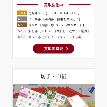
！買取強化中！
No.1
信販ギフト【ＪＣＢ・ＶＪＡ・ＵＣ】
No.2
ビール券 【清酒券、旧柄も買取可！】
No.3
プリカ 【図書・QUO・テレホンカード】
No.4
旅行券【ＪＴＢ・日本旅行・近ツリ・名鉄】
No.5
ギフト券【ジェフ・フラワー・すし券】
買取価格表
切手・印紙