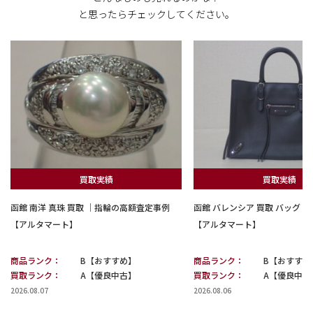
と思ったらチェックしてください。
買取実績
買取実績
函館 南洋 真珠 買取 ｜指輪の高額査定事例
函館 バレンシア 買取 バッグ
【アルタマート】
【アルタマート】
商品ランク：
B【おすすめ】
商品ランク：
B【おすすめ
買取ランク：
A【優良中古】
買取ランク：
A【優良中古
2026.08.07
2026.08.06