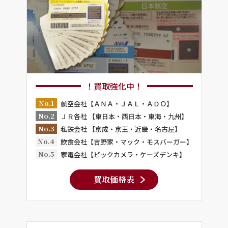
！買取強化中！
No.1
航空会社【ＡＮＡ・ＪＡＬ・ＡＤＯ】
No.2
ＪＲ各社 【東日本・西日本・東海・九州】
No.3
私鉄会社 【京成・京王・近畿・名古屋】
No.4
飲食会社【吉野家・マック・モスバーガー】
No.5
家電会社【ビックカメラ・ケーズデンキ】
買取価格表