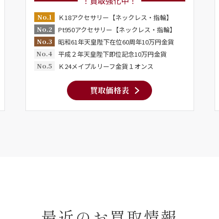
！買取強化中！
No.1
Ｋ18アクセサリー【ネックレス・指輪】
No.2
Pt950アクセサリー【ネックレス・指輪】
No.3
昭和61年天皇陛下在位60周年10万円金貨
No.4
平成２年天皇陛下即位記念10万円金貨
No.5
Ｋ24メイプルリーフ金貨１オンス
買取価格表
最近のお買取情報