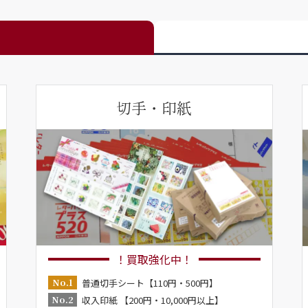
切手・印紙
！買取強化中！
No.1
普通切手シート【110円・500円】
No.2
収入印紙 【200円・10,000円以上】