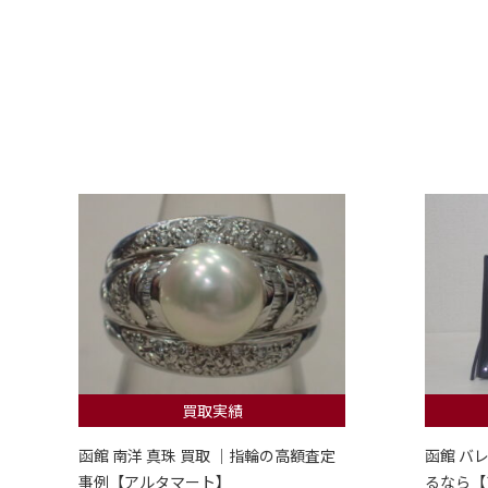
買取実績
函館 南洋 真珠 買取 ｜指輪の高額査定
函館 バ
事例【アルタマート】
るなら【