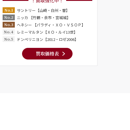
！買取強化中！
No.1
サントリー【山崎・白州・響】
No.2
ニッカ 【竹鶴・余市・宮城城】
No.3
ヘネシー 【パラディ・ＸＯ・ＶＳＯＰ】
No.4
レミーマルタン【ＸＯ・ルイ13世】
No.5
ドンペリニヨン【2012・ロゼ2006】
買取価格表