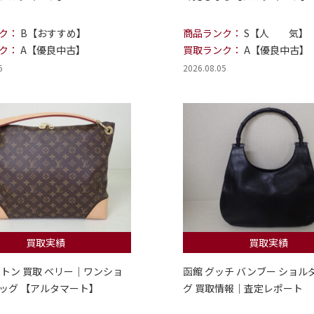
ク：
B【おすすめ】
商品ランク：
S【人 気】
ク：
A【優良中古】
買取ランク：
A【優良中古】
6
2026.08.05
買取実績
買取実績
ィトン 買取 ベリー｜ワンショ
函館 グッチ バンブー ショル
ッグ 【アルタマート】
グ 買取情報｜査定レポート