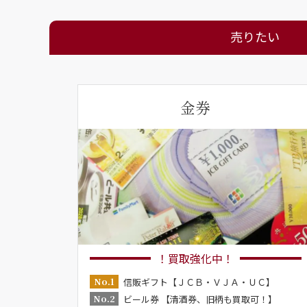
売りたい
金券
！買取強化中！
No.1
信販ギフト【ＪＣＢ・ＶＪＡ・ＵＣ】
No.2
ビール券 【清酒券、旧柄も買取可！】