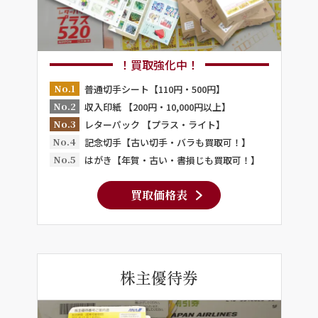
！買取強化中！
No.1
普通切手シート【110円・500円】
No.2
収入印紙 【200円・10,000円以上】
No.3
レターパック 【プラス・ライト】
No.4
記念切手【古い切手・バラも買取可！】
No.5
はがき【年賀・古い・書損じも買取可！】
買取価格表
株主優待券