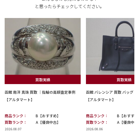
と思ったらチェックしてください。
買取実績
買取実績
函館 南洋 真珠 買取 ｜指輪の高額査定事例
函館 バレンシア 買取 バッグ
【アルタマート】
【アルタマート】
商品ランク：
B【おすすめ】
商品ランク：
B【おすすめ
買取ランク：
A【優良中古】
買取ランク：
A【優良中古
2026.08.07
2026.08.06