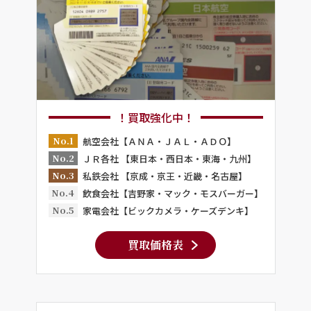
！買取強化中！
No.1
航空会社【ＡＮＡ・ＪＡＬ・ＡＤＯ】
No.2
ＪＲ各社 【東日本・西日本・東海・九州】
No.3
私鉄会社 【京成・京王・近畿・名古屋】
No.4
飲食会社【吉野家・マック・モスバーガー】
No.5
家電会社【ビックカメラ・ケーズデンキ】
買取価格表