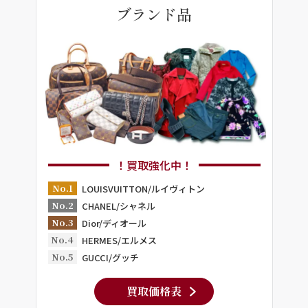
ブランド品
！買取強化中！
No.1
LOUISVUITTON/ルイヴィトン
No.2
CHANEL/シャネル
No.3
Dior/ディオール
No.4
HERMES/エルメス
No.5
GUCCI/グッチ
買取価格表