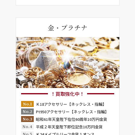
金・プラチナ
！買取強化中！
No.1
Ｋ18アクセサリー【ネックレス・指輪】
No.2
Pt950アクセサリー【ネックレス・指輪】
No.3
昭和61年天皇陛下在位60周年10万円金貨
No.4
平成２年天皇陛下即位記念10万円金貨
No.5
Ｋ24メイプルリーフ金貨１オンス