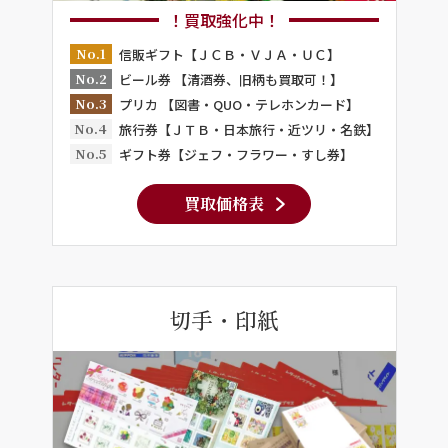
！買取強化中！
No.1
信販ギフト【ＪＣＢ・ＶＪＡ・ＵＣ】
No.2
ビール券 【清酒券、旧柄も買取可！】
No.3
プリカ 【図書・QUO・テレホンカード】
No.4
旅行券【ＪＴＢ・日本旅行・近ツリ・名鉄】
No.5
ギフト券【ジェフ・フラワー・すし券】
買取価格表
切手・印紙