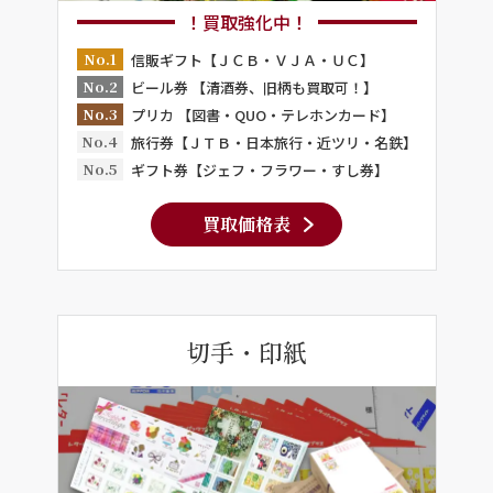
！買取強化中！
No.1
信販ギフト【ＪＣＢ・ＶＪＡ・ＵＣ】
No.2
ビール券 【清酒券、旧柄も買取可！】
No.3
プリカ 【図書・QUO・テレホンカード】
No.4
旅行券【ＪＴＢ・日本旅行・近ツリ・名鉄】
No.5
ギフト券【ジェフ・フラワー・すし券】
買取価格表
切手・印紙