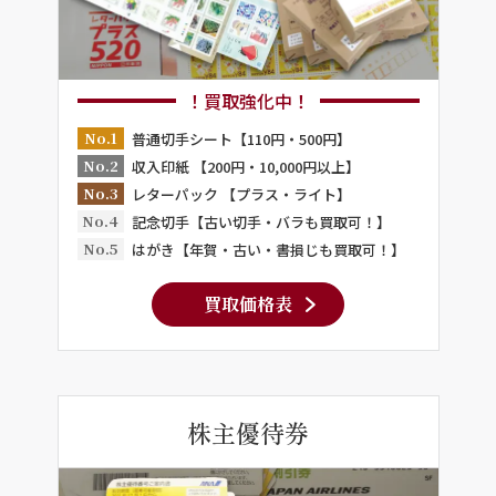
！買取強化中！
No.1
普通切手シート【110円・500円】
No.2
収入印紙 【200円・10,000円以上】
No.3
レターパック 【プラス・ライト】
No.4
記念切手【古い切手・バラも買取可！】
No.5
はがき【年賀・古い・書損じも買取可！】
買取価格表
株主優待券