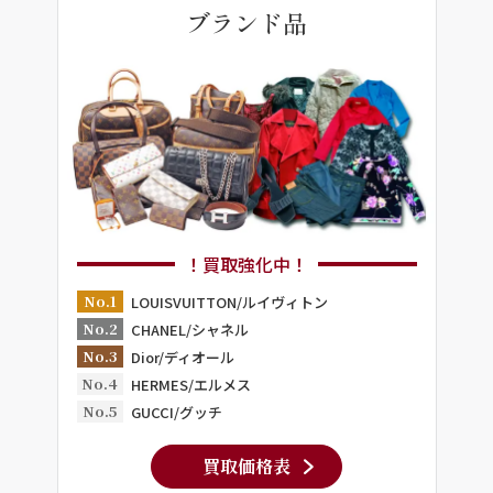
ブランド品
！買取強化中！
No.1
LOUISVUITTON/ルイヴィトン
No.2
CHANEL/シャネル
No.3
Dior/ディオール
No.4
HERMES/エルメス
No.5
GUCCI/グッチ
買取価格表