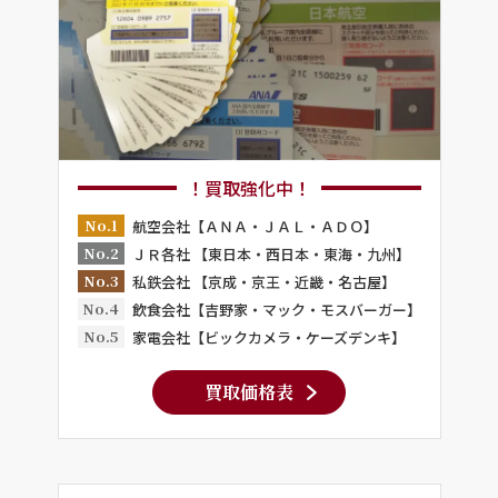
！買取強化中！
No.1
航空会社【ＡＮＡ・ＪＡＬ・ＡＤＯ】
No.2
ＪＲ各社 【東日本・西日本・東海・九州】
No.3
私鉄会社 【京成・京王・近畿・名古屋】
No.4
飲食会社【吉野家・マック・モスバーガー】
No.5
家電会社【ビックカメラ・ケーズデンキ】
買取価格表