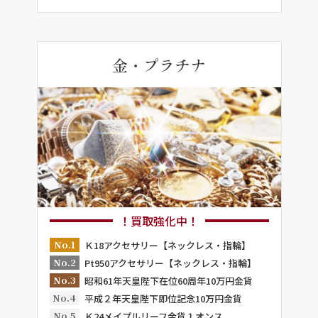
金・プラチナ
！買取強化中！
No.1
Ｋ18アクセサリー【ネックレス・指輪】
No.2
Pt950アクセサリー【ネックレス・指輪】
No.3
昭和61年天皇陛下在位60周年10万円金貨
No.4
平成２年天皇陛下即位記念10万円金貨
No.5
Ｋ24メイプルリーフ金貨１オンス