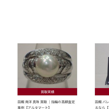
買取実績
函館 南洋 真珠 買取 ｜指輪の高額査定
函館 バ
事例【アルタマート】
るなら【