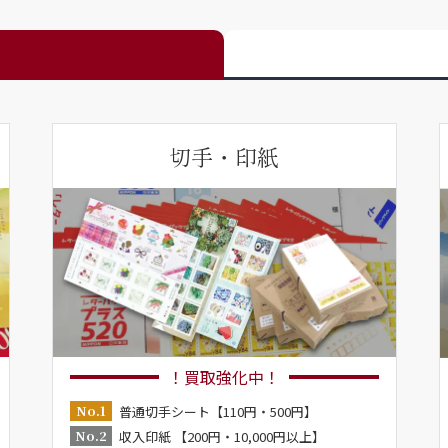
切手・印紙
！買取強化中！
No.1
普通切手シート【110円・500円】
No.2
収入印紙 【200円・10,000円以上】