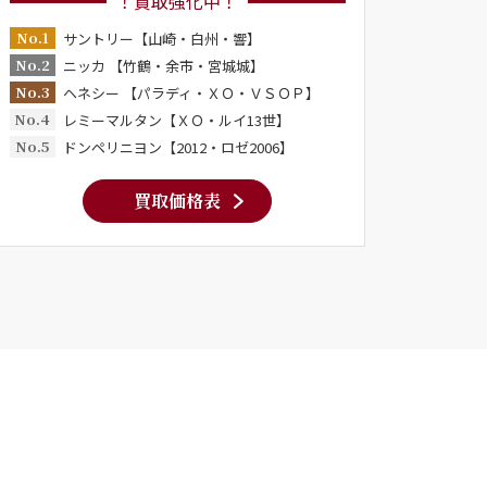
！買取強化中！
No.1
サントリー【山崎・白州・響】
No.2
ニッカ 【竹鶴・余市・宮城城】
No.3
ヘネシー 【パラディ・ＸＯ・ＶＳＯＰ】
No.4
レミーマルタン【ＸＯ・ルイ13世】
No.5
ドンペリニヨン【2012・ロゼ2006】
買取価格表