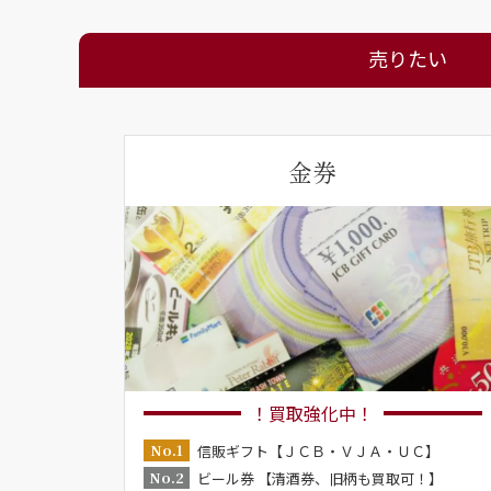
売りたい
金券
！買取強化中！
No.1
信販ギフト【ＪＣＢ・ＶＪＡ・ＵＣ】
No.2
ビール券 【清酒券、旧柄も買取可！】