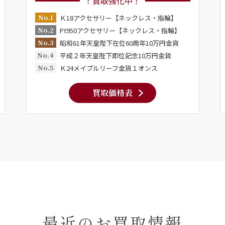
！買取強化中！
No.1
Ｋ18アクセサリー【ネックレス・指輪】
No.2
Pt950アクセサリー【ネックレス・指輪】
No.3
昭和61年天皇陛下在位60周年10万円金貨
No.4
平成２年天皇陛下即位記念10万円金貨
No.5
Ｋ24メイプルリーフ金貨１オンス
買取価格表
最近のお買取情報