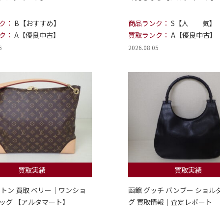
ク：
B【おすすめ】
商品ランク：
S【人 気】
ク：
A【優良中古】
買取ランク：
A【優良中古】
6
2026.08.05
買取実績
買取実績
ィトン 買取 ベリー｜ワンショ
函館 グッチ バンブー ショル
ッグ 【アルタマート】
グ 買取情報｜査定レポート