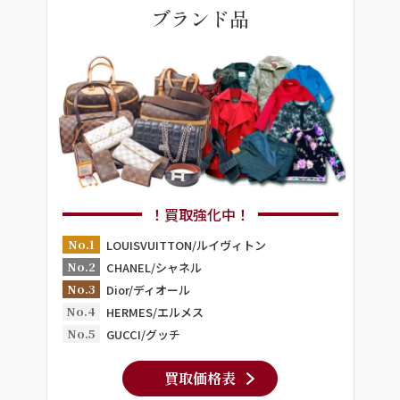
ブランド品
！買取強化中！
No.1
LOUISVUITTON/ルイヴィトン
No.2
CHANEL/シャネル
No.3
Dior/ディオール
No.4
HERMES/エルメス
No.5
GUCCI/グッチ
買取価格表