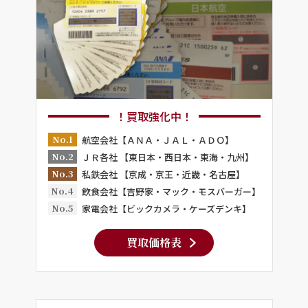
！買取強化中！
No.1
航空会社【ＡＮＡ・ＪＡＬ・ＡＤＯ】
No.2
ＪＲ各社 【東日本・西日本・東海・九州】
No.3
私鉄会社 【京成・京王・近畿・名古屋】
No.4
飲食会社【吉野家・マック・モスバーガー】
No.5
家電会社【ビックカメラ・ケーズデンキ】
買取価格表