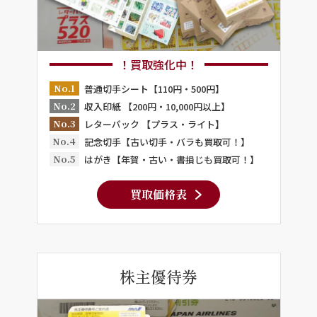
！買取強化中！
No.1
普通切手シート【110円・500円】
No.2
収入印紙 【200円・10,000円以上】
No.3
レターパック 【プラス・ライト】
No.4
記念切手【古い切手・バラも買取可！】
No.5
はがき【年賀・古い・書損じも買取可！】
買取価格表
株主優待券