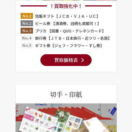
！買取強化中！
No.1
信販ギフト【ＪＣＢ・ＶＪＡ・ＵＣ】
No.2
ビール券 【清酒券、旧柄も買取可！】
No.3
プリカ 【図書・QUO・テレホンカード】
No.4
旅行券【ＪＴＢ・日本旅行・近ツリ・名鉄】
No.5
ギフト券【ジェフ・フラワー・すし券】
買取価格表
切手・印紙