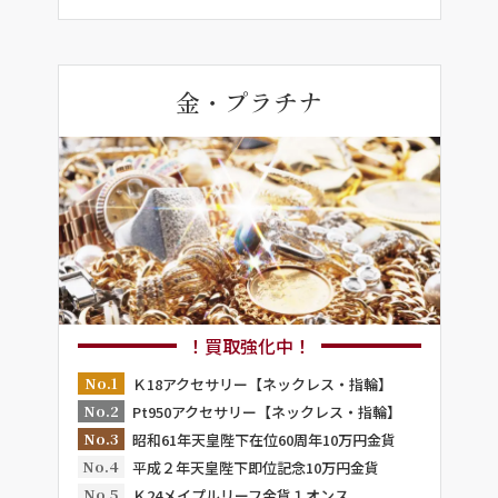
金・プラチナ
！買取強化中！
No.1
Ｋ18アクセサリー【ネックレス・指輪】
No.2
Pt950アクセサリー【ネックレス・指輪】
No.3
昭和61年天皇陛下在位60周年10万円金貨
No.4
平成２年天皇陛下即位記念10万円金貨
No.5
Ｋ24メイプルリーフ金貨１オンス