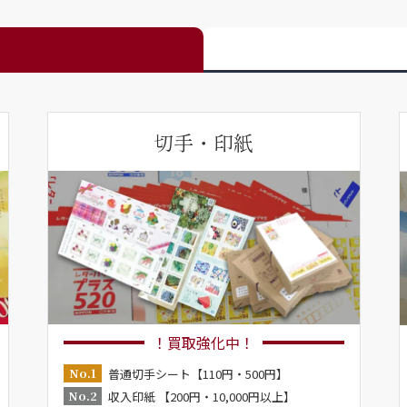
切手・印紙
！買取強化中！
No.1
普通切手シート【110円・500円】
No.2
収入印紙 【200円・10,000円以上】