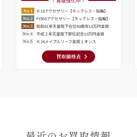
！買取強化中！
No.1
Ｋ18アクセサリー【ネックレス・指輪】
No.2
Pt950アクセサリー【ネックレス・指輪】
No.3
昭和61年天皇陛下在位60周年10万円金貨
No.4
平成２年天皇陛下即位記念10万円金貨
No.5
Ｋ24メイプルリーフ金貨１オンス
買取価格表
最近のお買取情報