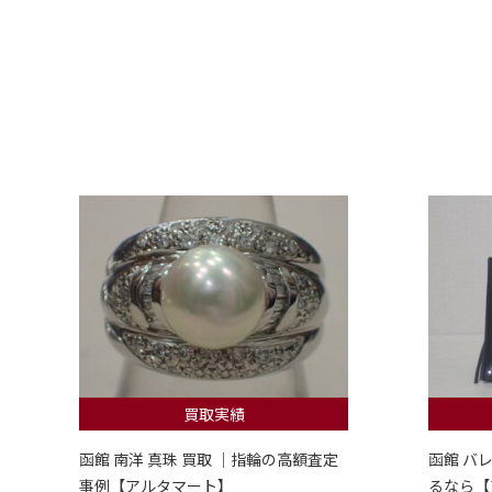
買取実績
函館 南洋 真珠 買取 ｜指輪の高額査定
函館 バ
事例【アルタマート】
るなら【