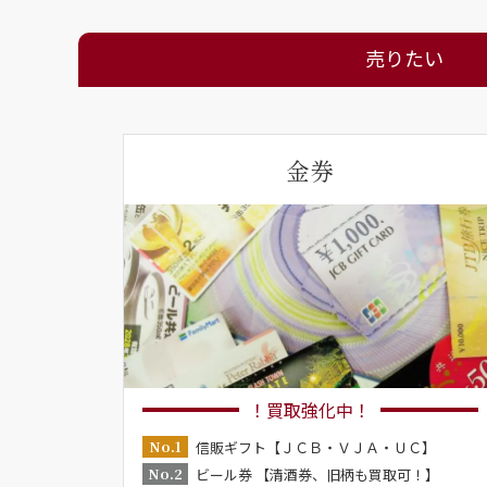
売りたい
金券
！買取強化中！
No.1
信販ギフト【ＪＣＢ・ＶＪＡ・ＵＣ】
No.2
ビール券 【清酒券、旧柄も買取可！】