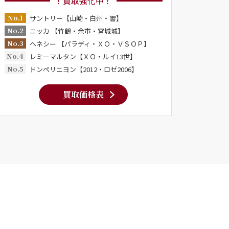
！買取強化中！
No.1
サントリー【山崎・白州・響】
No.2
ニッカ 【竹鶴・余市・宮城城】
No.3
ヘネシー 【パラディ・ＸＯ・ＶＳＯＰ】
No.4
レミーマルタン【ＸＯ・ルイ13世】
No.5
ドンペリニヨン【2012・ロゼ2006】
買取価格表