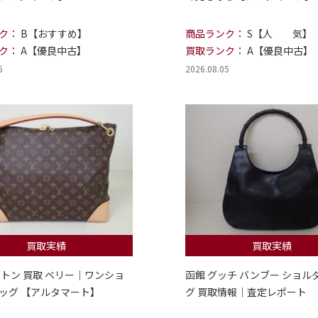
ク：
B【おすすめ】
商品ランク：
S【人 気】
ク：
A【優良中古】
買取ランク：
A【優良中古】
6
2026.08.05
買取実績
買取実績
ィトン 買取 ベリー｜ワンショ
函館 グッチ バンブー ショル
ッグ 【アルタマート】
グ 買取情報｜査定レポート