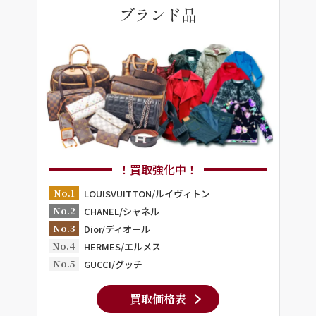
ブランド品
！買取強化中！
No.1
LOUISVUITTON/ルイヴィトン
No.2
CHANEL/シャネル
No.3
Dior/ディオール
No.4
HERMES/エルメス
No.5
GUCCI/グッチ
買取価格表