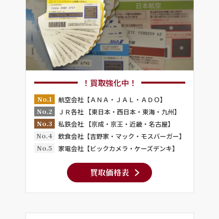
！買取強化中！
No.1
航空会社【ＡＮＡ・ＪＡＬ・ＡＤＯ】
No.2
ＪＲ各社 【東日本・西日本・東海・九州】
No.3
私鉄会社 【京成・京王・近畿・名古屋】
No.4
飲食会社【吉野家・マック・モスバーガー】
No.5
家電会社【ビックカメラ・ケーズデンキ】
買取価格表