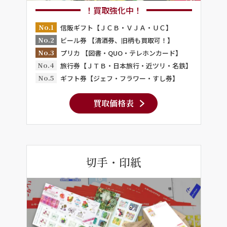
！買取強化中！
No.1
信販ギフト【ＪＣＢ・ＶＪＡ・ＵＣ】
No.2
ビール券 【清酒券、旧柄も買取可！】
No.3
プリカ 【図書・QUO・テレホンカード】
No.4
旅行券【ＪＴＢ・日本旅行・近ツリ・名鉄】
No.5
ギフト券【ジェフ・フラワー・すし券】
買取価格表
切手・印紙