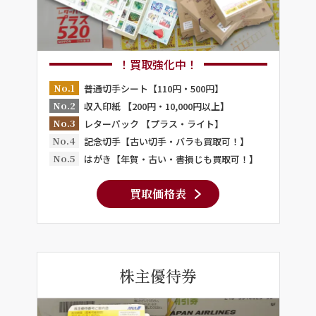
！買取強化中！
No.1
普通切手シート【110円・500円】
No.2
収入印紙 【200円・10,000円以上】
No.3
レターパック 【プラス・ライト】
No.4
記念切手【古い切手・バラも買取可！】
No.5
はがき【年賀・古い・書損じも買取可！】
買取価格表
株主優待券