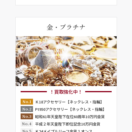
金・プラチナ
！買取強化中！
No.1
Ｋ18アクセサリー【ネックレス・指輪】
No.2
Pt950アクセサリー【ネックレス・指輪】
No.3
昭和61年天皇陛下在位60周年10万円金貨
No.4
平成２年天皇陛下即位記念10万円金貨
No.5
Ｋ24メイプルリーフ金貨１オンス