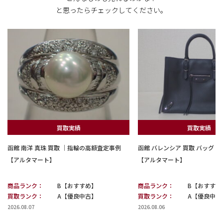
と思ったらチェックしてください。
買取実績
買取実績
函館 南洋 真珠 買取 ｜指輪の高額査定事例
函館 バレンシア 買取 バッグ
【アルタマート】
【アルタマート】
商品ランク：
B【おすすめ】
商品ランク：
B【おすすめ
買取ランク：
A【優良中古】
買取ランク：
A【優良中古
2026.08.07
2026.08.06