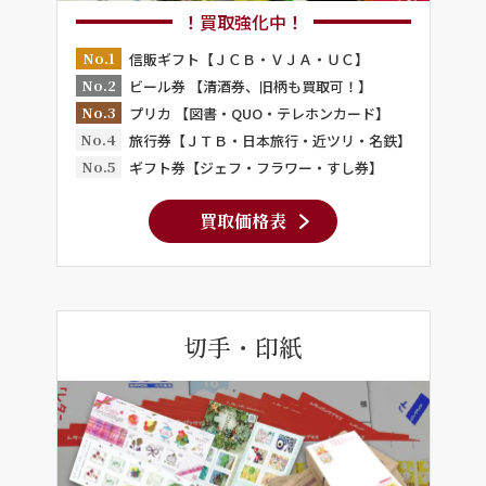
！買取強化中！
No.1
信販ギフト【ＪＣＢ・ＶＪＡ・ＵＣ】
No.2
ビール券 【清酒券、旧柄も買取可！】
No.3
プリカ 【図書・QUO・テレホンカード】
No.4
旅行券【ＪＴＢ・日本旅行・近ツリ・名鉄】
No.5
ギフト券【ジェフ・フラワー・すし券】
買取価格表
切手・印紙