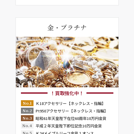
金・プラチナ
！買取強化中！
No.1
Ｋ18アクセサリー【ネックレス・指輪】
No.2
Pt950アクセサリー【ネックレス・指輪】
No.3
昭和61年天皇陛下在位60周年10万円金貨
No.4
平成２年天皇陛下即位記念10万円金貨
No.5
Ｋ24メイプルリーフ金貨１オンス