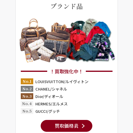
ブランド品
！買取強化中！
No.1
LOUISVUITTON/ルイヴィトン
No.2
CHANEL/シャネル
No.3
Dior/ディオール
No.4
HERMES/エルメス
No.5
GUCCI/グッチ
買取価格表