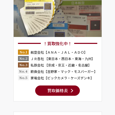
！買取強化中！
No.1
航空会社【ＡＮＡ・ＪＡＬ・ＡＤＯ】
No.2
ＪＲ各社 【東日本・西日本・東海・九州】
No.3
私鉄会社 【京成・京王・近畿・名古屋】
No.4
飲食会社【吉野家・マック・モスバーガー】
No.5
家電会社【ビックカメラ・ケーズデンキ】
買取価格表