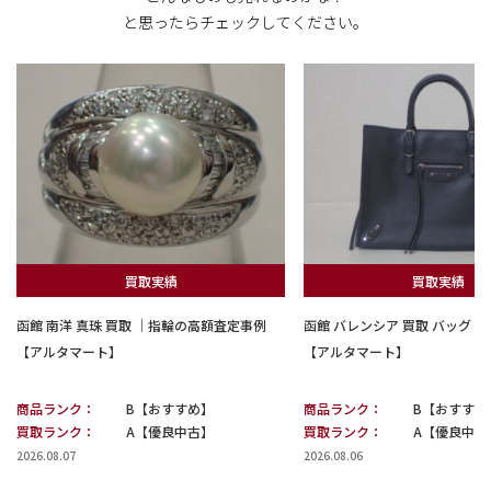
と思ったらチェックしてください。
買取実績
買取実績
函館 南洋 真珠 買取 ｜指輪の高額査定事例
函館 バレンシア 買取 バッグ
【アルタマート】
【アルタマート】
商品ランク：
B【おすすめ】
商品ランク：
B【おすすめ
買取ランク：
A【優良中古】
買取ランク：
A【優良中古
2026.08.07
2026.08.06