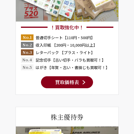
！買取強化中！
No.1
普通切手シート【110円・500円】
No.2
収入印紙 【200円・10,000円以上】
No.3
レターパック 【プラス・ライト】
No.4
記念切手【古い切手・バラも買取可！】
No.5
はがき【年賀・古い・書損じも買取可！】
買取価格表
株主優待券