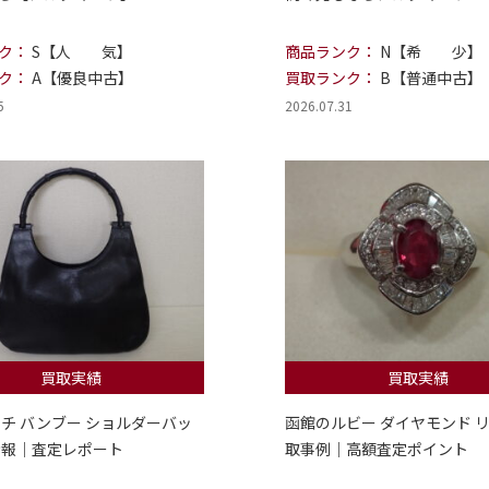
ク：
S【人 気】
商品ランク：
N【希 少】
ク：
A【優良中古】
買取ランク：
B【普通中古】
5
2026.07.31
買取実績
買取実績
ッチ バンブー ショルダーバッ
函館のルビー ダイヤモンド リ
情報｜査定レポート
取事例｜高額査定ポイント