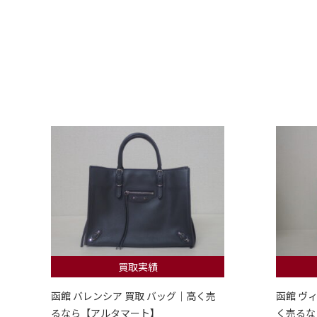
買取実績
函館 バレンシア 買取 バッグ｜高く売
函館 ヴ
るなら【アルタマート】
く売るな