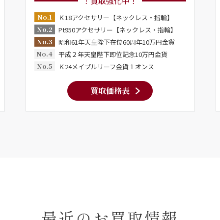
！買取強化中！
No.1
Ｋ18アクセサリー【ネックレス・指輪】
No.2
Pt950アクセサリー【ネックレス・指輪】
No.3
昭和61年天皇陛下在位60周年10万円金貨
No.4
平成２年天皇陛下即位記念10万円金貨
No.5
Ｋ24メイプルリーフ金貨１オンス
買取価格表
最近のお買取情報