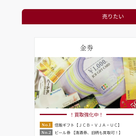
売りたい
金券
！買取強化中！
No.1
信販ギフト【ＪＣＢ・ＶＪＡ・ＵＣ】
No.2
ビール券 【清酒券、旧柄も買取可！】