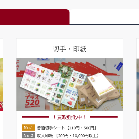
切手・印紙
！買取強化中！
No.1
普通切手シート【110円・500円】
No.2
収入印紙 【200円・10,000円以上】