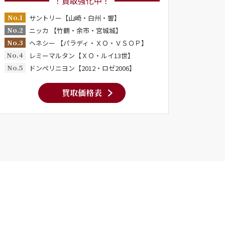
！買取強化中！
No.1
サントリー【山崎・白州・響】
No.2
ニッカ 【竹鶴・余市・宮城城】
No.3
ヘネシー 【パラディ・ＸＯ・ＶＳＯＰ】
No.4
レミーマルタン【ＸＯ・ルイ13世】
No.5
ドンペリニヨン【2012・ロゼ2006】
買取価格表