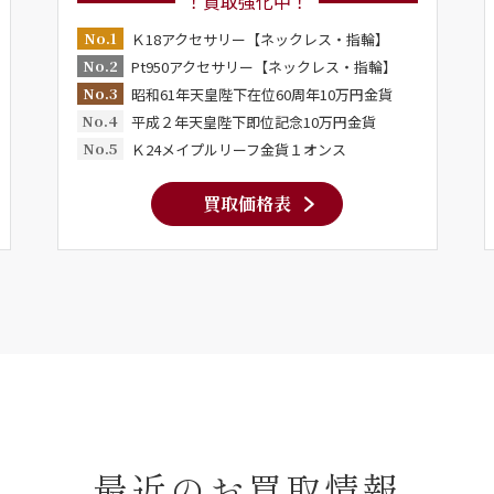
！買取強化中！
No.1
Ｋ18アクセサリー【ネックレス・指輪】
No.2
Pt950アクセサリー【ネックレス・指輪】
No.3
昭和61年天皇陛下在位60周年10万円金貨
No.4
平成２年天皇陛下即位記念10万円金貨
No.5
Ｋ24メイプルリーフ金貨１オンス
買取価格表
最近のお買取情報