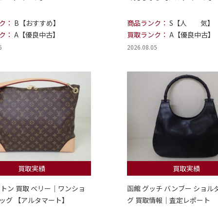
ク：
B【おすすめ】
商品ランク：
S【人 気】
ク：
A【優良中古】
買取ランク：
A【優良中古】
6
2026.08.05
買取実績
買取実績
ィトン 買取 ベリー｜ワンショ
函館 グッチ バンブー ショル
ッグ 【アルタマート】
グ 買取情報｜査定レポート