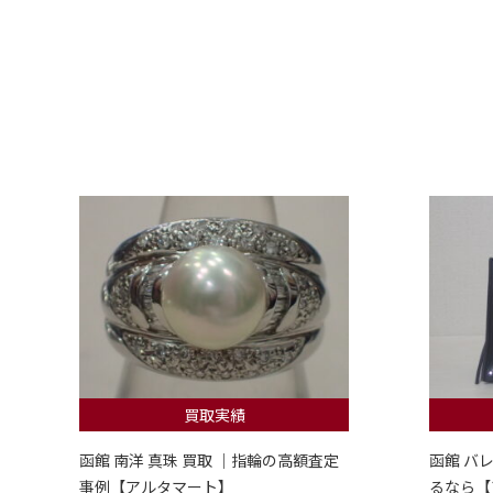
買取実績
函館 南洋 真珠 買取 ｜指輪の高額査定
函館 バ
事例【アルタマート】
るなら【