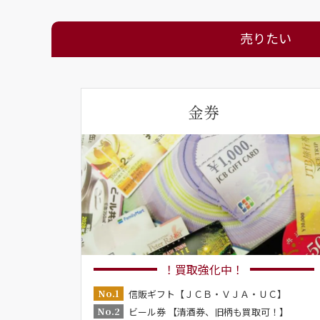
売りたい
金券
！買取強化中！
No.1
信販ギフト【ＪＣＢ・ＶＪＡ・ＵＣ】
No.2
ビール券 【清酒券、旧柄も買取可！】