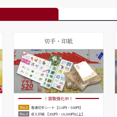
切手・印紙
！買取強化中！
No.1
普通切手シート【110円・500円】
No.2
収入印紙 【200円・10,000円以上】