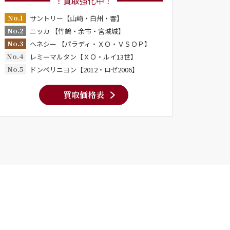
！買取強化中！
No.1
サントリー【山崎・白州・響】
No.2
ニッカ 【竹鶴・余市・宮城城】
No.3
ヘネシー 【パラディ・ＸＯ・ＶＳＯＰ】
No.4
レミーマルタン【ＸＯ・ルイ13世】
No.5
ドンペリニヨン【2012・ロゼ2006】
買取価格表