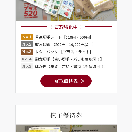
！買取強化中！
No.1
普通切手シート【110円・500円】
No.2
収入印紙 【200円・10,000円以上】
No.3
レターパック 【プラス・ライト】
No.4
記念切手【古い切手・バラも買取可！】
No.5
はがき【年賀・古い・書損じも買取可！】
買取価格表
株主優待券