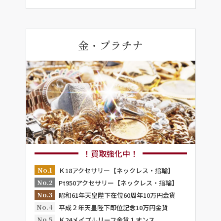
金・プラチナ
！買取強化中！
No.1
Ｋ18アクセサリー【ネックレス・指輪】
No.2
Pt950アクセサリー【ネックレス・指輪】
No.3
昭和61年天皇陛下在位60周年10万円金貨
No.4
平成２年天皇陛下即位記念10万円金貨
No.5
Ｋ24メイプルリーフ金貨１オンス