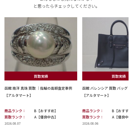
と思ったらチェックしてください。
買取実績
買取実績
函館 南洋 真珠 買取 ｜指輪の高額査定事例
函館 バレンシア 買取 バッグ
【アルタマート】
【アルタマート】
商品ランク：
B【おすすめ】
商品ランク：
B【おすすめ
買取ランク：
A【優良中古】
買取ランク：
A【優良中古
2026.08.07
2026.08.06