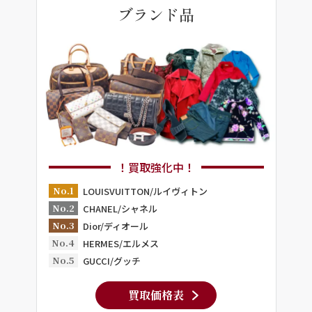
ブランド品
！買取強化中！
No.1
LOUISVUITTON/ルイヴィトン
No.2
CHANEL/シャネル
No.3
Dior/ディオール
No.4
HERMES/エルメス
No.5
GUCCI/グッチ
買取価格表