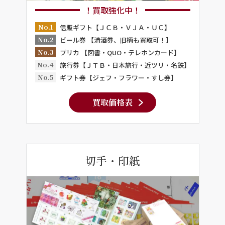
！買取強化中！
No.1
信販ギフト【ＪＣＢ・ＶＪＡ・ＵＣ】
No.2
ビール券 【清酒券、旧柄も買取可！】
No.3
プリカ 【図書・QUO・テレホンカード】
No.4
旅行券【ＪＴＢ・日本旅行・近ツリ・名鉄】
No.5
ギフト券【ジェフ・フラワー・すし券】
買取価格表
切手・印紙