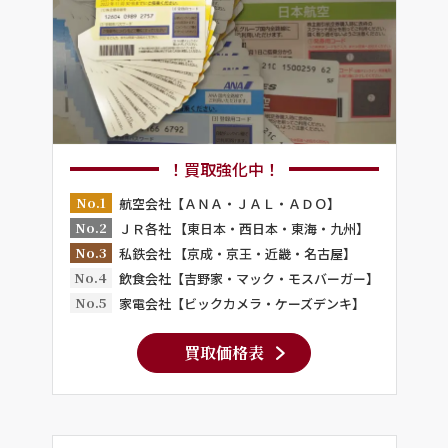
！買取強化中！
No.1
航空会社【ＡＮＡ・ＪＡＬ・ＡＤＯ】
No.2
ＪＲ各社 【東日本・西日本・東海・九州】
No.3
私鉄会社 【京成・京王・近畿・名古屋】
No.4
飲食会社【吉野家・マック・モスバーガー】
No.5
家電会社【ビックカメラ・ケーズデンキ】
買取価格表