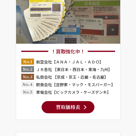
！買取強化中！
No.1
航空会社【ＡＮＡ・ＪＡＬ・ＡＤＯ】
No.2
ＪＲ各社 【東日本・西日本・東海・九州】
No.3
私鉄会社 【京成・京王・近畿・名古屋】
No.4
飲食会社【吉野家・マック・モスバーガー】
No.5
家電会社【ビックカメラ・ケーズデンキ】
買取価格表