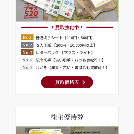
！買取強化中！
No.1
普通切手シート【110円・500円】
No.2
収入印紙 【200円・10,000円以上】
No.3
レターパック 【プラス・ライト】
No.4
記念切手【古い切手・バラも買取可！】
No.5
はがき【年賀・古い・書損じも買取可！】
買取価格表
株主優待券