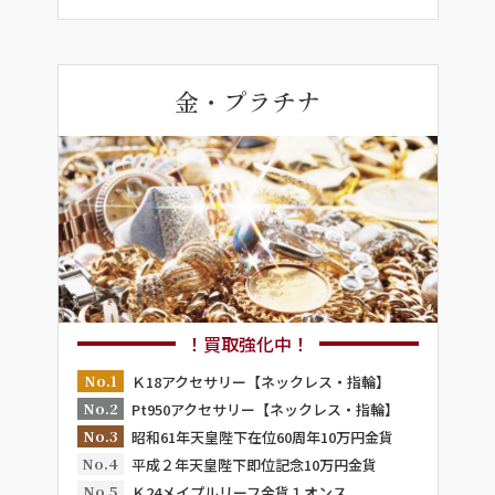
金・プラチナ
！買取強化中！
No.1
Ｋ18アクセサリー【ネックレス・指輪】
No.2
Pt950アクセサリー【ネックレス・指輪】
No.3
昭和61年天皇陛下在位60周年10万円金貨
No.4
平成２年天皇陛下即位記念10万円金貨
No.5
Ｋ24メイプルリーフ金貨１オンス