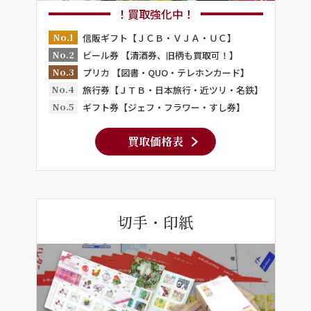
！買取強化中！
No.1
信販ギフト【ＪＣＢ・ＶＪＡ・ＵＣ】
No.2
ビール券 【清酒券、旧柄も買取可！】
No.3
プリカ 【図書・QUO・テレホンカード】
No.4
旅行券【ＪＴＢ・日本旅行・近ツリ・名鉄】
No.5
ギフト券【ジェフ・フラワー・すし券】
買取価格表
切手・印紙