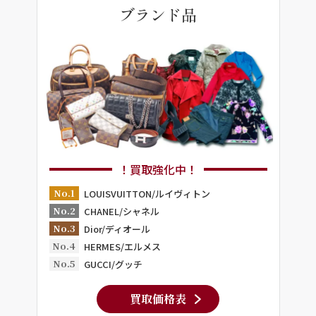
ブランド品
！買取強化中！
No.1
LOUISVUITTON/ルイヴィトン
No.2
CHANEL/シャネル
No.3
Dior/ディオール
No.4
HERMES/エルメス
No.5
GUCCI/グッチ
買取価格表