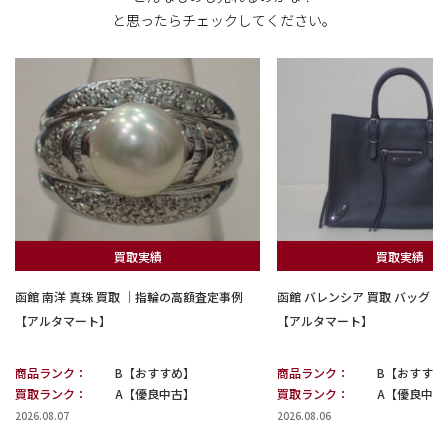
と思ったらチェックしてください。
買取実績
買取実績
函館 南洋 真珠 買取 ｜指輪の高額査定事例
函館 バレンシア 買取 バッグ
【アルタマート】
【アルタマート】
商品ランク：
B【おすすめ】
商品ランク：
B【おすすめ
買取ランク：
A【優良中古】
買取ランク：
A【優良中古
2026.08.07
2026.08.06