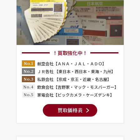
！買取強化中！
No.1
航空会社【ＡＮＡ・ＪＡＬ・ＡＤＯ】
No.2
ＪＲ各社 【東日本・西日本・東海・九州】
No.3
私鉄会社 【京成・京王・近畿・名古屋】
No.4
飲食会社【吉野家・マック・モスバーガー】
No.5
家電会社【ビックカメラ・ケーズデンキ】
買取価格表