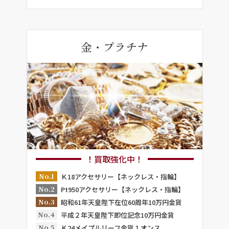
金・プラチナ
！買取強化中！
No.1
Ｋ18アクセサリー【ネックレス・指輪】
No.2
Pt950アクセサリー【ネックレス・指輪】
No.3
昭和61年天皇陛下在位60周年10万円金貨
No.4
平成２年天皇陛下即位記念10万円金貨
No.5
Ｋ24メイプルリーフ金貨１オンス