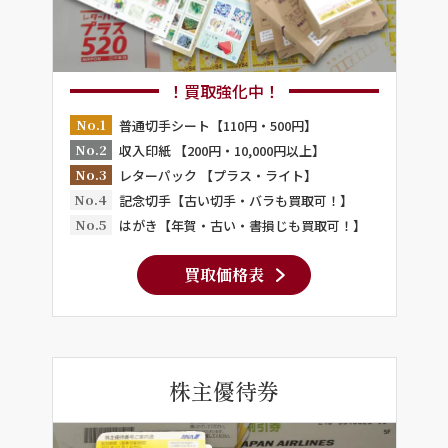
！買取強化中！
No.1
普通切手シート【110円・500円】
No.2
収入印紙 【200円・10,000円以上】
No.3
レターパック 【プラス・ライト】
No.4
記念切手【古い切手・バラも買取可！】
No.5
はがき【年賀・古い・書損じも買取可！】
買取価格表
株主優待券