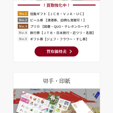
！買取強化中！
No.1
信販ギフト【ＪＣＢ・ＶＪＡ・ＵＣ】
No.2
ビール券 【清酒券、旧柄も買取可！】
No.3
プリカ 【図書・QUO・テレホンカード】
No.4
旅行券【ＪＴＢ・日本旅行・近ツリ・名鉄】
No.5
ギフト券【ジェフ・フラワー・すし券】
買取価格表
切手・印紙