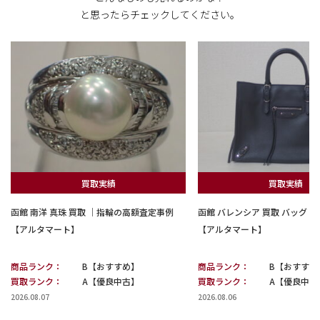
と思ったらチェックしてください。
買取実績
買取実績
函館 南洋 真珠 買取 ｜指輪の高額査定事例
函館 バレンシア 買取 バッグ
【アルタマート】
【アルタマート】
商品ランク：
B【おすすめ】
商品ランク：
B【おすすめ
買取ランク：
A【優良中古】
買取ランク：
A【優良中古
2026.08.07
2026.08.06