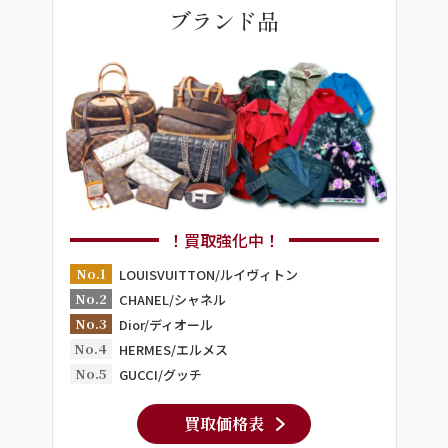
ブランド品
！買取強化中！
No.1
LOUISVUITTON/ルイヴィトン
No.2
CHANEL/シャネル
No.3
Dior/ディオール
No.4
HERMES/エルメス
No.5
GUCCI/グッチ
買取価格表