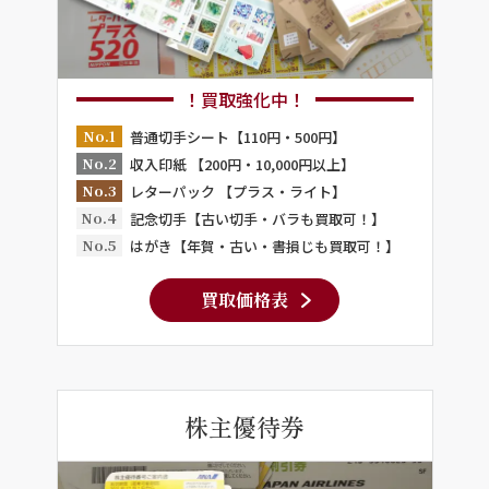
！買取強化中！
No.1
普通切手シート【110円・500円】
No.2
収入印紙 【200円・10,000円以上】
No.3
レターパック 【プラス・ライト】
No.4
記念切手【古い切手・バラも買取可！】
No.5
はがき【年賀・古い・書損じも買取可！】
買取価格表
株主優待券