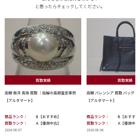
と思ったらチェックしてください。
買取実績
買取実績
函館 南洋 真珠 買取 ｜指輪の高額査定事例
函館 バレンシア 買取 バッグ
【アルタマート】
【アルタマート】
商品ランク：
B【おすすめ】
商品ランク：
B【おすすめ
買取ランク：
A【優良中古】
買取ランク：
A【優良中古
2026.08.07
2026.08.06