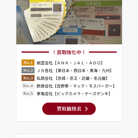
！買取強化中！
No.1
航空会社【ＡＮＡ・ＪＡＬ・ＡＤＯ】
No.2
ＪＲ各社 【東日本・西日本・東海・九州】
No.3
私鉄会社 【京成・京王・近畿・名古屋】
No.4
飲食会社【吉野家・マック・モスバーガー】
No.5
家電会社【ビックカメラ・ケーズデンキ】
買取価格表