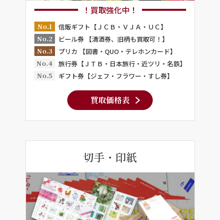
！買取強化中！
No.1
信販ギフト【ＪＣＢ・ＶＪＡ・ＵＣ】
No.2
ビール券 【清酒券、旧柄も買取可！】
No.3
プリカ 【図書・QUO・テレホンカード】
No.4
旅行券【ＪＴＢ・日本旅行・近ツリ・名鉄】
No.5
ギフト券【ジェフ・フラワー・すし券】
買取価格表
切手・印紙