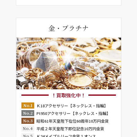
金・プラチナ
！買取強化中！
No.1
Ｋ18アクセサリー【ネックレス・指輪】
No.2
Pt950アクセサリー【ネックレス・指輪】
No.3
昭和61年天皇陛下在位60周年10万円金貨
No.4
平成２年天皇陛下即位記念10万円金貨
No.5
Ｋ24メイプルリーフ金貨１オンス