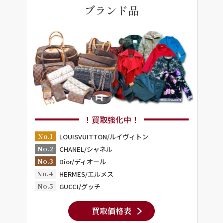
ブランド品
！買取強化中！
No.1
LOUISVUITTON/ルイヴィトン
No.2
CHANEL/シャネル
No.3
Dior/ディオール
No.4
HERMES/エルメス
No.5
GUCCI/グッチ
買取価格表